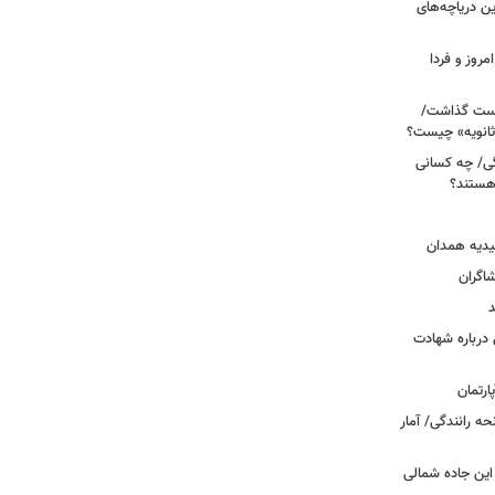
 آبی/ بهترین دریاچه‌های
مروز و فردا
دوم روی دست گذاشت/
ثانویه» چیست؟
ی/ چه کسانی
 هستند؟
یدیه همدان
شاگران
د
درباره شهادت
ه رانندگی/ آمار
این جاده شمالی