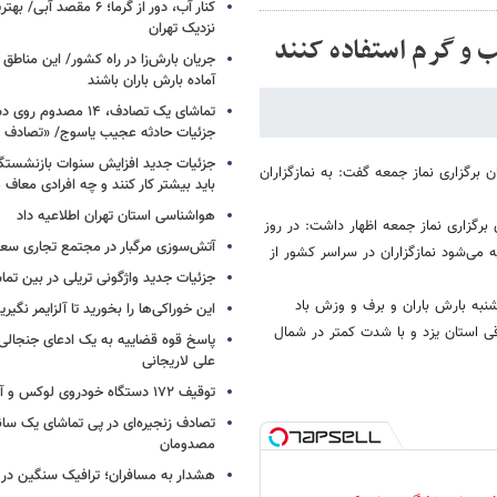
کنار آب، دور از گرما؛ ۶ مقصد
نزدیک تهران
 و گرم استفاده کنند
جریان بارش‌زا در راه کشور/ این مناطق ا
آماده بارش باران باشند
تماشای یک تصادف، ۱۴ مص
جزئیات حادثه عجیب یاسوج/ «تصادف 
جزئیات جدید افزایش سنوات بازنشستگ
رگزاری نماز جمعه گفت: به نمازگزاران
باید بیشتر کار کنند و چه افرادی معاف
هواشناسی استان تهران اطلاعیه داد
رگزاری نماز جمعه اظهار داشت: در روز
آتش‌سوزی مرگبار در مجتمع تجاری سع
می‌شود نمازگزاران در سراسر کشور از
جزئیات جدید واژگونی تریلی در بین تما
نبه بارش باران و برف و وزش باد
این خوراکی‌ها را بخورید تا آلزایمر نگیری
ی استان یزد و با شدت کمتر در شمال
پاسخ قوه قضاییه به یک ادعای جنجالی 
علی لاریجانی
توقیف ۱۷۲ دستگاه خودروی لوکس و آپارتمان
تصادف زنجیره‌ای در پی تماشای یک سانح
مصدومان
هشدار به مسافران؛ ترافیک سنگین در 