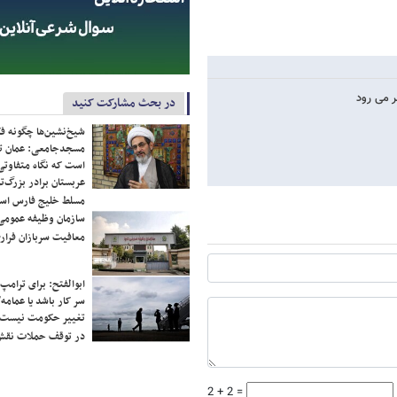
در بحث مشارکت کنید
شیخ‌نشین‌ها چگونه فک
مسجدجامعی: عمان تن
است که نگاه متفاوتی 
عربستان برادر بزرگ‌
مسلط خلیج فارس ا
سازمان وظیفه عمومی 
معافیت سربازان فراری
ابوالفتح: برای ترامپ
سر کار باشد یا عمامه/
تغییر حکومت نیست/ 
در توقف حملات نقش
2 + 2 =