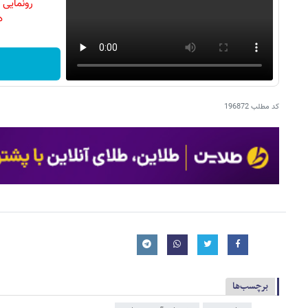
رونمایی
دن
کد مطلب
196872
برچسب‌ها