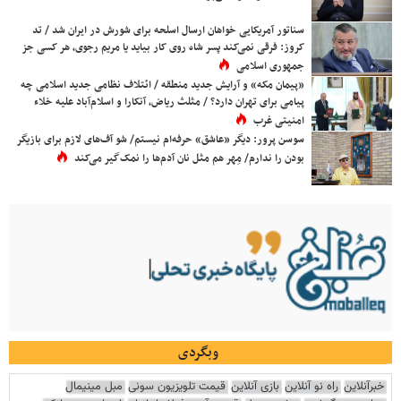
سناتور آمریکایی خواهان ارسال اسلحه برای شورش در ایران شد / تد
کروز: فرقی نمی‌کند پسر شاه روی کار بیاید یا مریم رجوی، هر کسی جز
جمهوری اسلامی
«پیمان مکه» و آرایش جدید منطقه / ائتلاف نظامی جدید اسلامی چه
پیامی برای تهران دارد؟ / مثلث ریاض، آنکارا و اسلام‌آباد علیه خلاء
امنیتی غرب
سوسن پرور: دیگر «عاشق» حرفه‌ام نیستم/ شو آف‌های لازم برای بازیگر
بودن را ندارم/ مِهر هم مثل نان آدم‌ها را نمک‌گیر می‌کند
وبگردی
خبرآنلاین
راه نو آنلاین
بازی آنلاین
قیمت تلویزیون سونی
مبل مینیمال