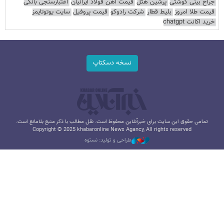
جراح بینی گوشتی
پرشین هتل
قیمت آهن فولاد ایرانیان
اعتبارسنجی بانکی
قیمت طلا امروز
بلیط قطار
شرکت رادوکو
قیمت پروفیل
سایت یوتوتایمز
خرید اکانت chatgpt
نسخه دسکتاپ
تمامی حقوق این سایت برای خبرآنلاین محفوظ است. نقل مطالب با ذکر منبع بلامانع است.
Copyright © 2025 khabaronline News Agancy, All rights reserved
طراحی و تولید: نستوه