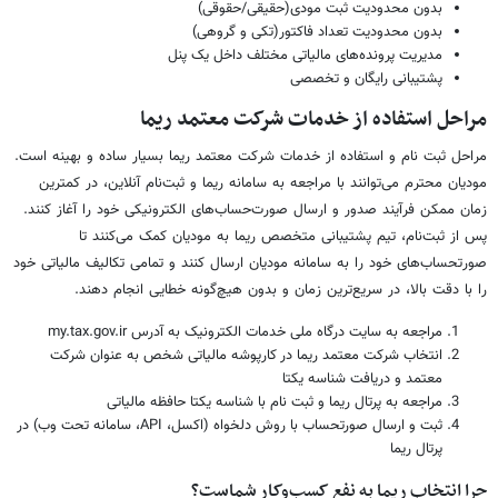
بدون محدودیت ثبت مودی(حقیقی/حقوقی)
بدون محدودیت تعداد فاکتور(تکی و گروهی)
مدیریت پرونده‌های مالیاتی مختلف داخل یک پنل
پشتیبانی رایگان و تخصصی
مراحل استفاده از خدمات شرکت معتمد ریما
مراحل ثبت نام و استفاده از خدمات شرکت معتمد ریما بسیار ساده و بهینه است.
مودیان محترم می‌توانند با مراجعه به سامانه ریما و ثبت‌نام آنلاین، در کمترین
زمان ممکن فرآیند صدور و ارسال صورت‌حساب‌های الکترونیکی خود را آغاز کنند.
پس از ثبت‌نام، تیم پشتیبانی متخصص ریما به مودیان کمک می‌کنند تا
صورتحساب‌های خود را به سامانه‌ مودیان ارسال کنند و تمامی تکالیف مالیاتی خود
را با دقت بالا، در سریع‌ترین زمان و بدون هیچ‌گونه خطایی انجام دهند.
مراجعه به سایت درگاه ملی خدمات الکترونیک به آدرس my.tax.gov.ir
انتخاب شرکت معتمد ریما در کارپوشه مالیاتی شخص به عنوان شرکت
معتمد و دریافت شناسه یکتا
مراجعه به پرتال ریما و ثبت نام با شناسه یکتا حافظه مالیاتی
ثبت و ارسال صورتحساب با روش دلخواه (اکسل، API، سامانه تحت وب) در
پرتال ریما
چرا انتخاب ریما به نفع کسب‌وکار شماست؟