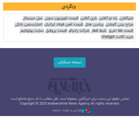
وبگردی
خبرآنلاین
راه نو آنلاین
بازی آنلاین
قیمت تلویزیون سونی
مبل مینیمال
جراح بینی گوشتی
پرشین هتل
قیمت آهن فولاد ایرانیان
اعتبارسنجی بانکی
قیمت طلا امروز
بلیط قطار
شرکت رادوکو
قیمت پروفیل
سایت یوتوتایمز
خرید اکانت chatgpt
نسخه دسکتاپ
تمامی حقوق این سایت برای خبرآنلاین محفوظ است. نقل مطالب با ذکر منبع بلامانع است.
Copyright © 2025 khabaronline News Agancy, All rights reserved
طراحی و تولید: نستوه