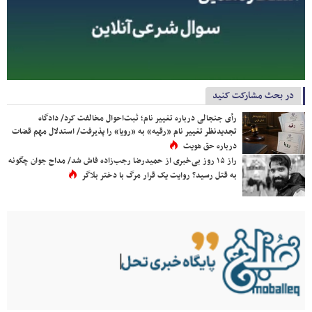
در بحث مشارکت کنید
رأی جنجالی درباره تغییر نام؛ ثبت‌احوال مخالفت کرد/ دادگاه
تجدیدنظر تغییر نام «رقیه» به «رویا» را پذیرفت/ استدلال مهم قضات
درباره حق هویت
راز ۱۵ روز بی‌خبری از حمیدرضا رجب‌زاده فاش شد/ مداح جوان چگونه
به قتل رسید؟ روایت یک قرار مرگ با دختر بلاگر