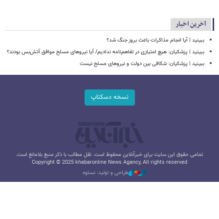
آخرین اخبار
ببینید | آیا انجام مذاکرات باعث بروز جنگ شد؟
ببینید | پزشکیان: هیچ امتیازی در تفاهم‌نامه ندادیم/ آیا نیروهای مسلح موافق آتش‌بس بودند؟
ببینید | پزشکیان: شکافی بین دولت و نیروهای مسلح نیست
نسخه دسکتاپ
تمامی حقوق این سایت برای خبرآنلاین محفوظ است. نقل مطالب با ذکر منبع بلامانع است.
Copyright © 2025 khabaronline News Agancy, All rights reserved
طراحی و تولید: نستوه