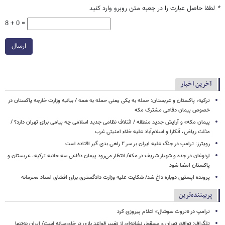
*
لطفا حاصل عبارت را در جعبه متن روبرو وارد کنید
8 + 0 =
ارسال
آخرین اخبار
ترکیه، پاکستان و عربستان: حمله به یکی یعنی حمله به همه / بیانیه وزارت خارجه پاکستان در
خصوص پیمان دفاعی مشترک مکه
پیمان مکه» و آرایش جدید منطقه / ائتلاف نظامی جدید اسلامی چه پیامی برای تهران دارد؟ /
مثلث ریاض، آنکارا و اسلام‌آباد علیه خلاء امنیتی غرب
رویترز: ترامپ در جنگ علیه ایران بر سر ۲ راهی بدی گیر افتاده است
اردوغان در جده و شهباز شریف در مکه/ انتظار می‌رود پیمان دفاعی سه جانبه ترکیه، عربستان و
پاکستان امضا شود
پرونده اپستین دوباره داغ شد/ شکایت علیه وزارت دادگستری برای افشای اسناد محرمانه
پربیننده‌ترین
ترامپ در «تروث سوشال» اعلام پیروزی کرد
تلگراف: توافق تهران و مسقط، نشانه‌ای از تغییر قواعد بازی در خاورمیانه است/ ایران نه‌تنها