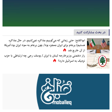
در بحث مشارکت کنید
ابوالفتح: حتی زمانی که می‌گوییم مذاکره نمی‌کنیم، در حال مذاکره
هستیم/ برجام برای ایران معجزه بود/ چون برجام به سود ایران بود آمریکا
از آن خارج شد
راز دشمنی وزیرخارجه لبنان با ایران / یوسف رجی چه ارتباطی با حزب
نزدیک به اسرائیل دارد؟