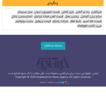
وبگردی
خبرآنلاین
راه نو آنلاین
بازی آنلاین
قیمت تلویزیون سونی
مبل مینیمال
جراح بینی گوشتی
پرشین هتل
قیمت آهن فولاد ایرانیان
اعتبارسنجی بانکی
قیمت طلا امروز
بلیط قطار
شرکت رادوکو
قیمت پروفیل
سایت یوتوتایمز
خرید اکانت chatgpt
نسخه دسکتاپ
تمامی حقوق این سایت برای خبرآنلاین محفوظ است. نقل مطالب با ذکر منبع بلامانع است.
Copyright © 2025 khabaronline News Agancy, All rights reserved
طراحی و تولید: نستوه