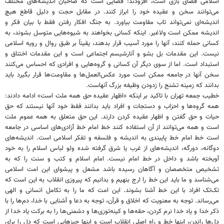
اسلامی فضای بازی است، افزودند: فضایی است که صاحبان اندیشه‌های مختلف
می‌توانند سخن و عقیده خود را ابراز کنند. در مقابل حجت و دلیل قاطع هیچ
اندیشه‌ای نمی‌تواند تاب مقاومت بیاورد. به جنگ افکار رفتن فقط با بیان فکر و
اندیشه ممکن است ولاغیر. اینکه کسانی بخواهند به شیوه‌هایی متوسل بشوند، به
کسانی حمله کنند، آنها را مورد آسیب ‌قرار بدهند، یقیناً بر طبق روال و رویه اسلامی
نیست. این مقدمات بل بشو و آنارشیسم اجتماعی است و این مقدمات اختناق و
استبداد است. اما از سوی دیگر آن کسانی و گروه‌‌هایی و افرادی که احساس می‌کنند
سخن آنها در جامعه ممکن است مورد عکس‌العمل‌ها و مقاومت‌ها قرار بگیرد باید
بدانند که زمینه تشنج را زدودن وظیفه بزرگ آنهاست.
خطیب جمعه تهران با تاکید بر اینکه «اظهار عقیده حق همه ملت است» ادامه دادند:
همه گروه‌ها و احزاب و دستجات و افراد باید بدانند فقط خود آنها نیستند که حق
حیات و حق گفتن و اظهار عقیده کردن دارند. این حق متعلق به همه عموم ملت
است و همه می‌توانند از آن استفاده کنند خط امام خط آزادی‌های اساسی در جامعه
است خط امام خط پایبندی به اندیشه و فلسفه و تفکر اسلامی است. اندیشه‌‌های
دوگانه، دورگه، اندیشه‌های از غرب یا شرق گرفته شده ولو لباس اسلام را به خود
آویخته باشد و داخل در خط امام نیست. امام اسلام و کتب و سنت را که به
تشخیص متخصصان و آگاهان رسیده باشد مشعل و پیشوای این امت اسلامی
می‌شناسد و ما باید این خط را ارج بنهیم و بدانیم که پیروزی انقلاب به این است که
تک‌تک افراد با این خط آشنا بشوند. این امت که ما را به تکامل انسانی و الهی
می‌رساند. توجه به معنویت که اخلاق و قرآن، توجه به دعا و آشنایی با خدا، دم‌ها را با
ذکر خدا و یاد خدا نرم کردن، حقه‌ها و کینه‌توزی‌ها و دشمنی‌ها را به برکت یاد خدا از
دل‌ها راندن، اینها خط و راه اصلی انقلاب است و اینها چیز‌هایی است که دل را برای