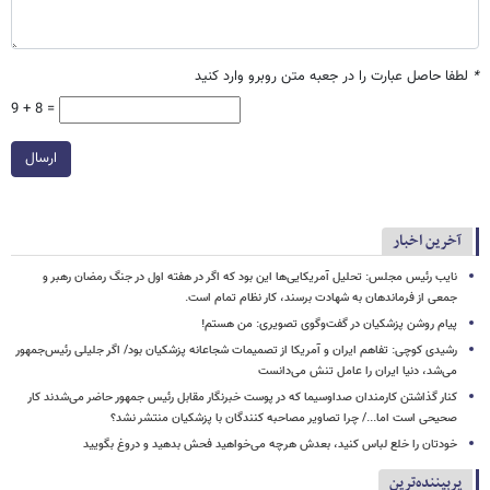
*
لطفا حاصل عبارت را در جعبه متن روبرو وارد کنید
9 + 8 =
ارسال
آخرین اخبار
نایب رئیس مجلس: تحلیل آمریکایی‌ها این بود که اگر در هفته اول در جنگ رمضان رهبر و
جمعی از فرماندهان به شهادت برسند، کار نظام تمام است.
پیام روشن پزشکیان در گفت‌وگوی تصویری: من هستم!
رشیدی کوچی: تفاهم ایران و آمریکا از تصمیمات شجاعانه پزشکیان بود/ اگر جلیلی رئیس‌جمهور
می‌شد، دنیا ایران را عامل تنش می‌دانست
کنار گذاشتن کارمندان صداوسیما که در پوست خبرنگار مقابل رئیس جمهور حاضر می‌شدند کار
صحیحی است اما.../ چرا تصاویر مصاحبه کنندگان با پزشکیان منتشر نشد؟
خودتان را خلع لباس کنید، بعدش هرچه می‌خواهید فحش بدهید و دروغ بگویید
پربیننده‌ترین