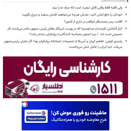
ولی فقیه فقط وقتی قابل تبعیت است که جرف ما را بزند
خودتان را خلع لباس کنید، بعدش هرچه می‌خواهید فحش بدهید و دروغ بگویید
اقامت پسر محمدباقر ذوالقدر در خارج از کشور؟
کنار گذاشتن کارمندان صداوسیما که در پوست خبرنگار مقابل رئیس جمهور حاضر می‌شدند کار
صحیحی است اما.../ چرا تصاویر مصاحبه کنندگان با پزشکیان منتشر نشد؟
رشیدی کوچی: تفاهم ایران و آمریکا از تصمیمات شجاعانه پزشکیان بود/ اگر جلیلی رئیس‌جمهور
می‌شد، دنیا ایران را عامل تنش می‌دانست