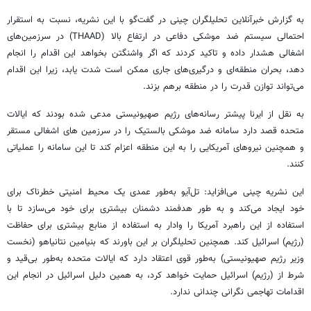
به گزارش خبرآنلاین تحلیلگران چینی در گفت‌گو با این نشریه، نسبت به استقرار
احتمالی سیستم ضد موشکی دفاعی در ارتفاع بالا (THAAD) در سرزمین‌های
اشغالی هشدار داده و تاکید کردند که اگر واشنگتن بخواهد این اقدام را انجام
دهد، بحران منطقه‌ای و درگیری‌های جاری ممکن است شدت یابد، زیرا این اقدام
می‌تواند توازن قدرت را در منطقه برهم بزند.
به نقل از ایرنا پیشتر رسانه‌های رژیم صهیونیستی مدعی شده بودند که ایالات
متحده قصد دارد سامانه ضد موشکی بالستیک را در سرزمین های اشغالی مستقر
و همچنین نیروهای آمریکایی را به این منطقه اعزام کند تا این سامانه را عملیاتی
کنند.
این نشریه چینی می‌افزاید: تل‌آیو به‌طور عمدی یک محیط امنیتی خطرناک برای
خود ایجاد می‌کند و به طور هدفمند دشمنان بیشتری برای خود می‌سازد تا با
استفاده از این راهبرد آمریکا را وادار به استفاده از منابع بیشتری برای حفاظت
(رژیم) اسرائیل کند. همچنین تحلیلگران بر این باورند که بنیامین نتانیاهو (نخست
وزیر رژیم صهیونیستی) به‌طور قوی اعتقاد دارد که ایالات متحده به‌طور بی‌قید و
شرط از (رژیم) اسرائیل حمایت خواهد کرد، به همین دلیل اسرائیل در انجام این
اقدامات تهاجمی نگرانی چندانی ندارد.