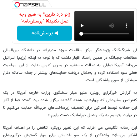
زانو درد دارین؟ به هیچ وجه
عمل نکنید❌ "پرسش‌نامه"
◀ پرسش‌نامه
لی شینگ‌گانگ پژوهشگر مرکز مطالعات حوزه مدیترانه در دانشگاه بین‌المللی
مطالعات ججیانگ در همین راستا، اظهار داشت که با توجه به اینکه (رژیم) اسرائیل
می‌داند آمریکا تمایلی به دخالت مستقیم در بحران کنونی ندارد، از این موقعیت
فعلی سوء استفاده کرده و به‌دنبال دریافت حمایت‌های بیشتر از جمله سامانه دفاع
موشکی از سوی واشنگتن است.
به گزارش خبرگزاری رویترز، متیو میلر سخنگوی وزارت خارجه آمریکا در یک
کنفرانس مطبوعاتی که چهارشنبه هفته گذشته برگزار شده بود، گفت: «ما از آغاز
این حملات توسط اسرائیل برای تضعیف زیرساخت‌های حزب‌الله حمایت می‌کنیم تا
در نهایت بتوانیم به یک راه‌حل دیپلماتیک دست یابیم.»
این رسانه‌ انگلیسی می افزاید که این تغییر رویکرد، تناقض را در اهداف آمریکا
آشکار می‌سازد؛ واشنگتن از یک سو اقداماتی برای مهار گسترش درگیری‌های