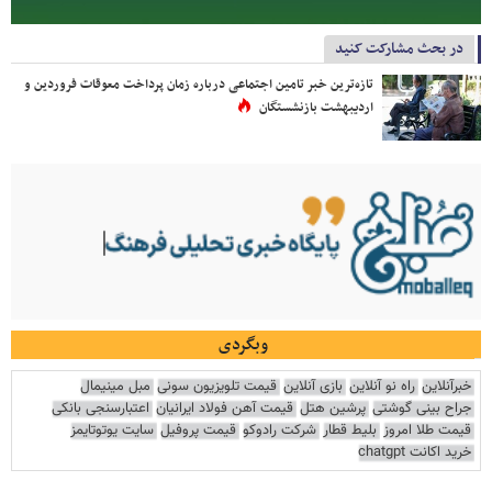
در بحث مشارکت کنید
تازه‌ترین خبر تامین اجتماعی درباره زمان پرداخت معوقات فروردین و
اردیبهشت بازنشستگان
وبگردی
خبرآنلاین
راه نو آنلاین
بازی آنلاین
قیمت تلویزیون سونی
مبل مینیمال
جراح بینی گوشتی
پرشین هتل
قیمت آهن فولاد ایرانیان
اعتبارسنجی بانکی
قیمت طلا امروز
بلیط قطار
شرکت رادوکو
قیمت پروفیل
سایت یوتوتایمز
خرید اکانت chatgpt