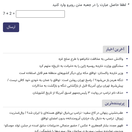
*
لطفا حاصل عبارت را در جعبه متن روبرو وارد کنید
7 + 2 =
ارسال
آخرین اخبار
واکنش حماس به مخالفت نتانیاهو با طرح صلح غزه
سخنگوی وزارت خارجه روسیه ژاپن را به «خیانت به تاریخ» متهم کرد
وزیر خارجه پاکستان: توافق مکه برای دیگر کشورهای منطقه هم قابل استفاده است
تنگه هرمز باز می‌شود؟ / پاسخ تهران روشن است: توافق با عمان به خودی خود کافی نیست /
پیش‌شرط تهران برای آمریکا قبل از بازگشایی تنگه و بازگشت به مذاکرات
حذف نام ترامپ در روایت ۳ رئیس‌جمهور اسبق آمریکا از تاریخ کشورشان
پربیننده‌ترین
عقب‌نشینی پنهانی در کاخ سفید؛ ترامپ بی‌خیال توافق هسته‌ای با ایران شد؟ / وال‌استریت
ژورنال: ترامپ به دنبال یک «پایان آبرومندانه» بدون امضای توافق
ظهور مجدد بشار الجعفری + عکس / حضور جنجالی «دیپلمات سابق اسد» در جشن تولد موسکو؛
ویدیوی نماینده پیشین سوریه در سازمان ملل سوری‌ها را خشمگین کرد