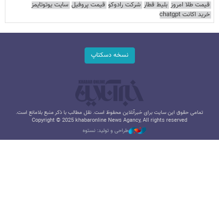
قیمت طلا امروز
بلیط قطار
شرکت رادوکو
قیمت پروفیل
سایت یوتوتایمز
خرید اکانت chatgpt
نسخه دسکتاپ
تمامی حقوق این سایت برای خبرآنلاین محفوظ است. نقل مطالب با ذکر منبع بلامانع است.
Copyright © 2025 khabaronline News Agancy, All rights reserved
طراحی و تولید: نستوه