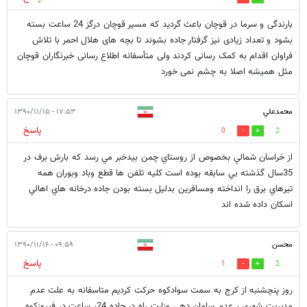
بارندگی و سرما در قوچان باعث گردید که مسیر قوچان درگز 24 ساعت بسته
بشود و تعداد زیادی نیز گرفتار جاده بشوند تا بچه های هلال احمر با تلاش
فراوان اقدام به کمک رسانی کردند ولی متأسفانه اطلاع رسانی خبرنگاران قوچان
مثل همیشه اصلا به چشم نمی خورد
محمدعلي
۱۷:۵۳ - ۱۳۹۰/۱۱/۱۵
پاسخ
0
2
از خراسان شمالي بخصوص از روستاي چمن بيدخبر مي رسد كه بارش برف در
35سال گذشته بي سابقه بوده است كليه تلفن ها قطع وباد وبوران همه
تيرهاي برق را انداخته ومسافرين بدليل بسته بودن جاده درخانه هاي اهالي
اسكان داده شده اند
محسن
۰۹:۵۹ - ۱۳۹۰/۱۱/۱۶
پاسخ
1
2
روز پنچشنبه از کرج به سمت سوادکوه حرکت کردیم متاسفانه به علت عدم
مدیریت شهری ، عدم سامان دهی وزارت راه در جاده 24، ساعت در فیروزکوه