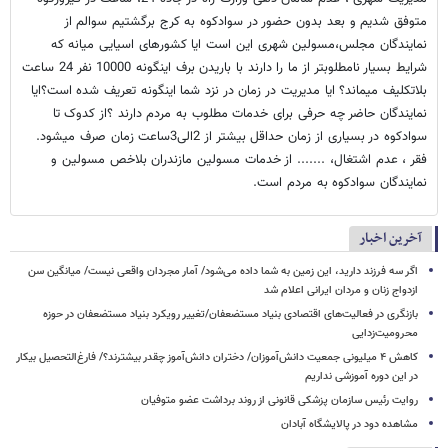
متوفق شدیم و بعد بدون حضور در سوادکوه به کرج برگشتیم سوالم از
نمایندگان مجلس،مسولین شهری این است ایا کشورهای اسیایی میانه که
شرایط بسیار نامطلوبتر از ما را دارند با باریدن برف اینگونه 10000 نفر 24 ساعت
بلاتکلیف میماند؟ ایا مدیریت در زمان در نزد شما اینگونه تعریف شده است؟ایا
نمایندگان حاضر چه حرفی برای خدمات مطلوب به مردم دارند ؟از کدوک تا
سوادکوه در بسیاری از زمان حداقل بیشتر از 2الی3ساعت زمان صرف میشود.
فقر ، عدم اشتغال، ....... از خدمات مسولین مازندران بلاخص مسولین و
نمایندگان سوادکوه به مردم است.
آخرین اخبار
اگر سه فرزند دارید، این زمین به شما داده می‌شود/ آمار مجردان واقعی نیست/ میانگین سن
ازدواج زنان و مردان ایرانی اعلام شد
بازنگری در فعالیت‌های اقتصادی بنیاد مستضعفان/تغییر رویکرد بنیاد مستضعفان در حوزه
محرومیت‌زدایی
کاهش ۴ میلیونی جمعیت دانش‌آموزان/ دختران دانش‌آموز چقدر بیشترند؟/ فارغ‌التحصیل بیکار
در این دوره آموزشی نداریم
روایت رئیس سازمان پزشکی قانونی از روند برداشت عضو متوفیان
مشاهده دود در پالایشگاه آبادان