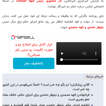
به گزارش خبرگزاری خبرآنلاین،
آذر منصوری رئیس جبهه اصلاحات
در شبکه
اجتماعی ایکس درباره حکم دو خبرنگار نوشت:
جای روزنامه نگارانی که به وظیفه و رسالت حرفه ای خود عمل می کنند، زندان
نیست. از دولت و قوه قضاییه انتظار می رود مانع اجرای حکم پنج سال حبس⁧
نیلوفر حامدی و الهه محمدی
⁩ شوند.
ابزار کامل برای اصلاح مو و
صورت (قیمت رو ببینی باور
نمیکنی!)
باتخفیف بخر
خبرهای مرتبط
آقای پزشکیان! تو بگو چه خبر است؟ /اصلاً نمی‌فهمم در این کشور
چه خبر است
فراخواندن الهه محمدی و نیلوفر حامدی برای اجرای حکم، خلاف مفاد
عفو رهبری است
ابلاغیه اجرای حکم نیلوفر حامدی صادر شده/ قوه قضاییه و دولت