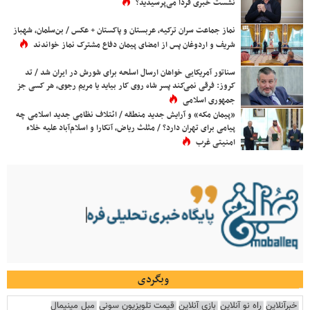
نشست خبری فردا می‌پرسیدید؟
نماز جماعت سران ترکیه، عربستان و پاکستان + عکس / بن‌سلمان، شهباز
شریف و اردوغان پس از امضای پیمان دفاع مشترک نماز خواندند
سناتور آمریکایی خواهان ارسال اسلحه برای شورش در ایران شد / تد
کروز: فرقی نمی‌کند پسر شاه روی کار بیاید یا مریم رجوی، هر کسی جز
جمهوری اسلامی
«پیمان مکه» و آرایش جدید منطقه / ائتلاف نظامی جدید اسلامی چه
پیامی برای تهران دارد؟ / مثلث ریاض، آنکارا و اسلام‌آباد علیه خلاء
امنیتی غرب
وبگردی
خبرآنلاین
راه نو آنلاین
بازی آنلاین
قیمت تلویزیون سونی
مبل مینیمال