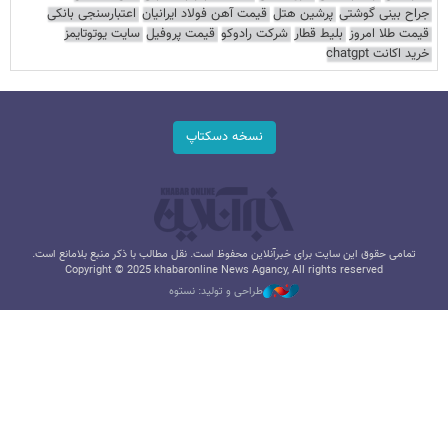
جراح بینی گوشتی
پرشین هتل
قیمت آهن فولاد ایرانیان
اعتبارسنجی بانکی
قیمت طلا امروز
بلیط قطار
شرکت رادوکو
قیمت پروفیل
سایت یوتوتایمز
خرید اکانت chatgpt
نسخه دسکتاپ
تمامی حقوق این سایت برای خبرآنلاین محفوظ است. نقل مطالب با ذکر منبع بلامانع است.
Copyright © 2025 khabaronline News Agancy, All rights reserved
طراحی و تولید: نستوه