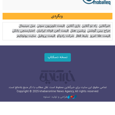
وبگردی
خبرآنلاین
راه نو آنلاین
بازی آنلاین
قیمت تلویزیون سونی
مبل مینیمال
جراح بینی گوشتی
پرشین هتل
قیمت آهن فولاد ایرانیان
اعتبارسنجی بانکی
قیمت طلا امروز
بلیط قطار
شرکت رادوکو
قیمت پروفیل
سایت یوتوتایمز
نسخه دسکتاپ
تمامی حقوق این سایت برای خبرآنلاین محفوظ است. نقل مطالب با ذکر منبع بلامانع است.
Copyright © 2025 khabaronline News Agancy, All rights reserved
طراحی و تولید: نستوه