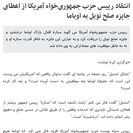
انتقاد رییس حزب جمهوری‌خواه آمریکا از اعطای
جایزه صلح نوبل به اوباما
رییس حزب جمهوریخواه آمریکا می گوید ستاره اقبال باراک اوباما درخشید و
جایزه صلح نوبل را دریافت کرد و به عبارتی این جایزه به خاطر قدرت ستاره او و
نه به خاطر موفقیت های معنادارش به وی داده شد.
خبرگزاری ایرنا نوشت:
"مایکل استیل" روز جمعه در بیانیه ای گفت سئوال واقعی که آمریکاییان می پرسند
این است که حقیقتا اوباما چه موفقیتی به دست آورده است؟ و چه کار کرده
است؟
"استیل" گفت فکر می کنم "باعث تاسف است که "ستاره" رییس جمهور بیشتر از
فعالان خستگی ناپذیری که خدمات واقعی را از طریق تلاش در مسیر صلح و حقوق
بشر انجام داده اند, "درخشیده" است."
رییس سیاه پوست حزب جمهوریخواه آمریکا افزود فکر نمی کند که اوباما هیچ