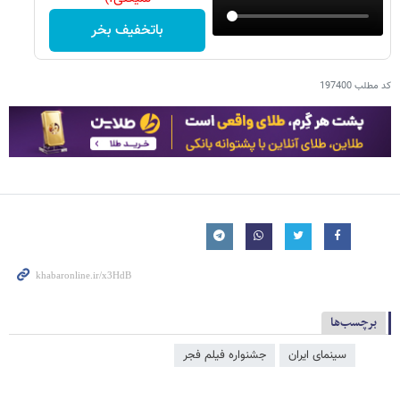
باتخفیف بخر
کد مطلب
197400
برچسب‌ها
سینمای ایران
جشنواره فیلم فجر