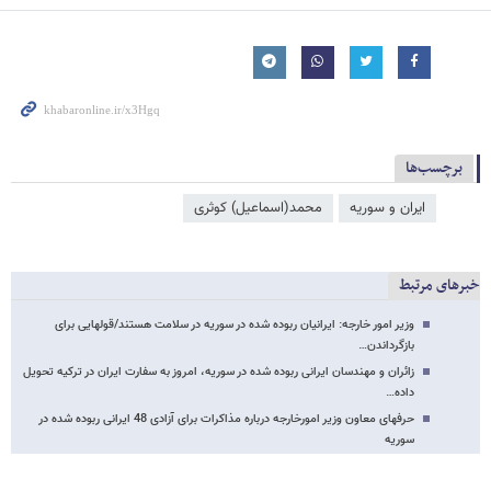
برچسب‌ها
ایران و سوریه
محمد(اسماعیل) کوثری
خبرهای مرتبط
وزیر امور خارجه: ایرانیان ربوده شده در سوریه در سلامت هستند/قول​هایی برای
بازگرداندن…
زائران و مهندسان ایرانی ربوده شده در سوریه، امروز به سفارت ایران در ترکیه تحویل
داده…
حرفهای معاون وزیر امورخارجه درباره مذاکرات برای آزادی 48 ایرانی ربوده شده در
سوریه