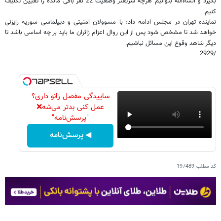
بگیرد و انشاءالله بتوانیم هرچه سریعتر وضعیت 22 نفر باقی مانده را تعیین تکلیف
کنیم
.
نماینده تهران در مجلس ادامه داد: با مسوولان امنیتی و دیپلماسی سوریه رایزنی
خواهد شد تا مشخص شود پس از این روال اعزام زائران ما باید بر چه اساسی باشد تا
دیگر شاهد وقوع این مسائل نباشیم
.
/2929
ساییدگی مفصل زانو داری؟
عمل کنی بدتر می‌شه❌
"پرسش‌نامه"
◀ پرسش‌نامه
کد مطلب
197489