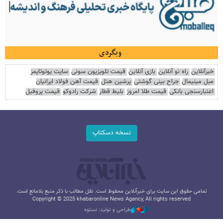
وبگردی
خبرآنلاین
راه نو آنلاین
بازی آنلاین
قیمت تلویزیون سونی
سایت یوتوتایمز
مبل مینیمال
جراح بینی گوشتی
پرشین هتل
قیمت آهن فولاد ایرانیان
اعتبارسنجی بانکی
قیمت طلا امروز
بلیط قطار
شرکت رادوکو
قیمت پروفیل
نسخه دسکتاپ
تمامی حقوق این سایت برای خبرآنلاین محفوظ است. نقل مطالب با ذکر منبع بلامانع است.
Copyright © 2025 khabaronline News Agancy, All rights reserved
طراحی و تولید: نستوه