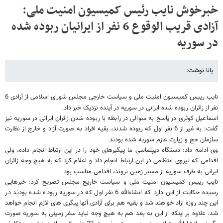
خبرخوش نایب رئیس کمیسیون امنیت ملی:
آزادی قریب الوقوع 6 نفر از ایرانیان ربوده شده
در سوریه
پانا نوشت:
نایب رییس کمیسیون امنیت ملی و سیاست خارجی مجلس شورای اسلامی از آزادی 6
نفر از زائران ربوده شده ایرانی در سوریه در آینده نزدیک خبر داد
.
اسماعیل کوثری در پاسخ به سوالی در رابطه با ربوده شدن زائران ایرانی در سوریه نیز
گفت: به غیر از 6 نفر اول که ربوده شدند، بقیه افراد به صورت آزاد و خارج از نظارت
سازمان حج و زیارت عازم سوریه شده بودند
.
وی ادامه داد: دستگاه دیپلماسی ما پیگیرهای خود را در این ارتباط انجام داده، ولی
اقدامی که نیروی انتظامی در این ارتباط انجام داد و اعلام کرد که به هیچ وجه زائران
ایرانی به طرف سوریه از مسیر زمین نروند، اقدامی مناسب بود
.
نایب رییس کمیسیون امنیت ملی و سیاست خاریج مجلس تصریح کرد: خبرهایی
رسیده حکایت از این دارد که انشاءالله 6 نفر اول که در سوریه ربوده شده بودند در
این چند روزه ازاد خواهند شد و بقیه هم برای آزادی آنها پیگری های لازم انجام خواهد
شد. علاوه بر اینکه از این به بعد هم به هیچ وجه نباید سفر زمینی به سوریه صورت