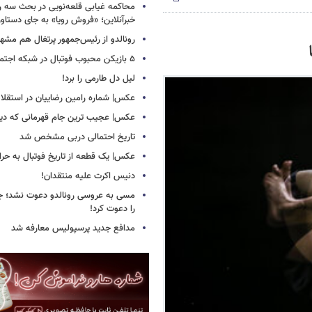
محاکمه غیابی قلعه‌نویی در بحث سه روز
خبرآنلاین؛ «فروش رویا» به جای دستاور
رونالدو از رئیس‌جمهور پرتغال هم مشه
۵ بازیکن محبوب فوتبال در شبکه اجتماعی!
لیل دل طارمی را برد!
عکس| شماره رامین رضاییان در استقلا
عکس| عجیب ترین جام قهرمانی که دیده
تاریخ احتمالی دربی مشخص شد
عکس| یک قطعه از تاریخ فوتبال به حرا
دنیس اکرت علیه منتقدان!
مسی به عروسی رونالدو دعوت نشد؛ جورج
را دعوت کرد!
مدافع جدید پرسپولیس معارفه شد