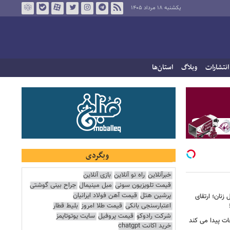
یکشنبه ۱۸ مرداد ۱۴۰۵
انتشارات
وبلاگ
استان‌ها
وبگردی
خبرآنلاین
راه نو آنلاین
بازی آنلاین
قیمت تلویزیون سونی
مبل مینیمال
جراح بینی گوشتی
پرشین هتل
قیمت آهن فولاد ایرانیان
زنان؛ ارتقای
اعتبارسنجی بانکی
قیمت طلا امروز
بلیط قطار
شرکت رادوکو
قیمت پروفیل
سایت یوتوتایمز
جات پیدا می کند
خرید اکانت chatgpt