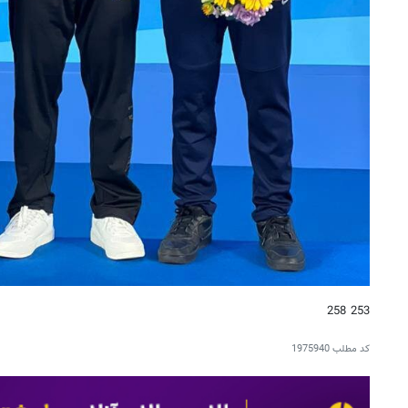
253 258
کد مطلب
1975940