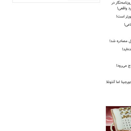
نامه‌نگار در
د واقعی!
ورتر است!
ل مصادره شد!
‌اید!
ج می‌رود!
ینا اما آنتونلا