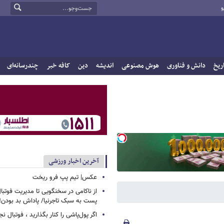
و
ریخ
دانش و فناوری
هوش مصنوعی
اندیشه
دین
کافه خبر
چندرسانه‌ای
آخرین اخبار ورزشی
عکس| تیم پپ فرو ریخت
از ناکامی در سخنگویی تا مدیریت فوتبال 
پست به سبک تاجرنیا/ پاداش بد بودن!
اگر پول‌پاشی را کنار بگذارید ، فوتبال ن