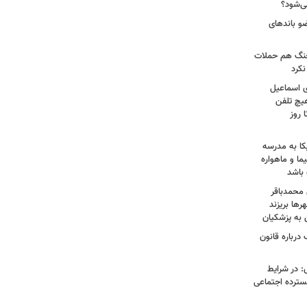
ی‌شود؟
عات: ۲۱ عامل موساد و ۴ عضو باندهای
 جنگ هم حملات
نکرد
ی اسماعیل
هیچ تلفن
 روز
کا به مدرسه
ما و ماهواره
 باشد
 محمدباقر
ها بریزند
ن به پزشکیان
درباره قانون
: در شرایط
سترده اجتماعی