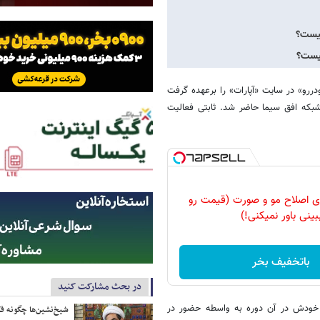
کیست؟
فتگو محور «رودررو» در سایت «آپارات» را برعهده گرفت
آرا» در شبکه افق سیما حاضر شد. ثابتی فعالیت
رای اصلاح مو و صورت (قیمت رو
بینی باور نمیکنی!)
باتخفیف بخر
در بحث مشارکت کنید
به گفته خودش در آن دوره به واسطه حضور در
شیخ‌نشین‌ها چگونه فک