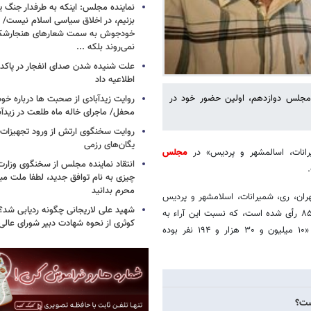
نماینده مجلس: اینکه به طرفدار جنگ ی
بزنیم، در اخلاق سیاسی اسلام نیست/ 
خودجوش به سمت شعارهای هنجارش
نمی‌روند بلکه ...
علت شنیده شدن صدای انفجار در پاک
اطلاعیه داد
ر مجلس دوازدهم، اولین حضور خود در
روایت زیدآبادی از صحبت ها درباره خ
محفل/ ماجرای خاله ماه طلعت در زیدآب
روایت سخنگوی ارتش از ورود تجهیزات 
یگان‌های رزمی
یرانات، اسالمشهر و پردیس» در
مجلس
انتقاد نماینده مجلس از سخنگوی وزارت 
چیزی به نام توافق جدید، لطفا ملت مبع
محرم بدانید
هران، ری، شمیرانات، اسلامشهر و پردیس
شهید علی لاریجانی چگونه ردیابی شد؟/
موفق به کسب ۴۸۷ هزار و ۹۸۲ رأی از مجموع یک میلیون و ۵۶۹ هزار و ۸۵۷ رأی شده است، که نسبت این آراء به
کوثری از نحوه شهادت دبیر شورای عالی
کل تعداد واجدین شرایط در تهران، ری، شمیرانات، اسلامشهر و پردیس که «۱۰ میلیون و ۳۰ هزار و ۱۹۴ نفر بوده
ست؟