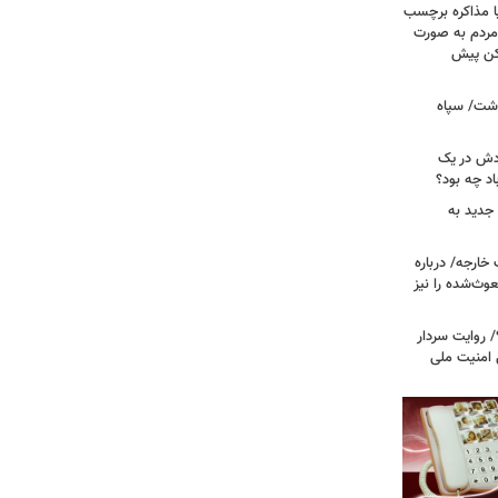
ا مذاکره برچسب
مردم به صورت
کن پیش
دشت/ سپاه
ودش در یک
اد چه بود؟
جدید به
خارجه/ درباره
وث‌شده را نیز
 روایت سردار
 امنیت ملی