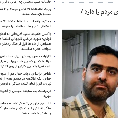
جلسات علنی مجلس چه زمانی برگزار م
وزارت اطلا
سعید جلیلی، ۵ درصدِ رأی مردم را دارد /
مسلح بازداشت شدند
مذاکره بهانه است؛ انتخابات نشانه؟/
انتخاباتی تندروها به قالیباف را متوقف 
واکنش خانواده شهید لاریجانی به ادعا
کوثری/ شهید مرتضی لاریجانی اساساً 
همراهی از ماه ها قبل از جنگ رمضان تا
شهادت همراه نداشتند
اظهارات حسن روحانی درباره حمله آمری
میناب/ کسی که این همه پهپاد و هواپی
دارد، نمی‌تواند این کارش از روی اشتباه
طراحی براندازی دولت چهاردهم از سوی
خرازی؛ یک اطلاعیه می‌دهیم همه از شهر
تهران، کار را تمام کنند/ هتاکی و توهی
درخواست یک نماینده مجلس از قالیباف 
مهریه
آیا بنزین گران می‌شود؟/ نماینده مجلس
جنگی افزایش قیمت بنزین پیامدهای گ
و امنیتی خواهد داشت