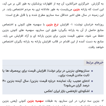
به گزارش خبرگزاری خبرآنلاین، آن چه از اظهارات پزشکیان به طور کلی بر می آید،
این است که یارانه
بنزین
می‌بایست به طور عادلانه تری به مردم اختصاص یابد. در
این زمینه در سال های اخیر حداقل سه سناریو مطرح شده و یا قابل طرح است:
روزنامه خراسان نوشت: ۱- افزایش
نرخ بنزین
با سهمیه های کنونی و اختصاص
منابع حاصل از آن به یارانه بگیران: طبق این سناریو، سهمیه های کنونی بنزین
حفظ می شود، منتهی قیمت بنزین برای بنزین یارانه ای و آزاد افزایش می یابد.
منابع به دست آمده از این اقدام در قالب افزایش یارانه به یارانه بگیران اختصاص
خواهد یافت.
خبرهای مرتبط
سناریوهای بنزینی در برابر دولت/ افزایش قیمت برای پرمصرف ها یا
ثابت ماندن قیمت برای…
ادعای عجیب یک نماینده درباره قیمت بنزین/ سال آینده بنزین ۴۰
درصد گران می‌شود؟
اشکودای تازه‌نفس بازار ایران /عکس
۲- بنزین سه نرخی: در این سناریو، به طبقات
سهمیه بنزین
کنونی (یعنی بنزین