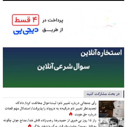
در بحث مشارکت کنید
رأی جنجالی درباره تغییر نام؛ ثبت‌احوال مخالفت کرد/ دادگاه
تجدیدنظر تغییر نام «رقیه» به «رویا» را پذیرفت/ استدلال مهم قضات
درباره حق هویت
راز ۱۵ روز بی‌خبری از حمیدرضا رجب‌زاده فاش شد/ مداح جوان چگونه
به قتل رسید؟ روایت یک قرار مرگ با دختر بلاگر