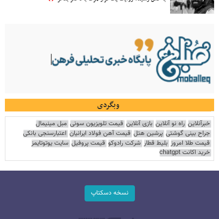
وبگردی
خبرآنلاین
راه نو آنلاین
بازی آنلاین
قیمت تلویزیون سونی
مبل مینیمال
جراح بینی گوشتی
پرشین هتل
قیمت آهن فولاد ایرانیان
اعتبارسنجی بانکی
قیمت طلا امروز
بلیط قطار
شرکت رادوکو
قیمت پروفیل
سایت یوتوتایمز
خرید اکانت chatgpt
نسخه دسکتاپ