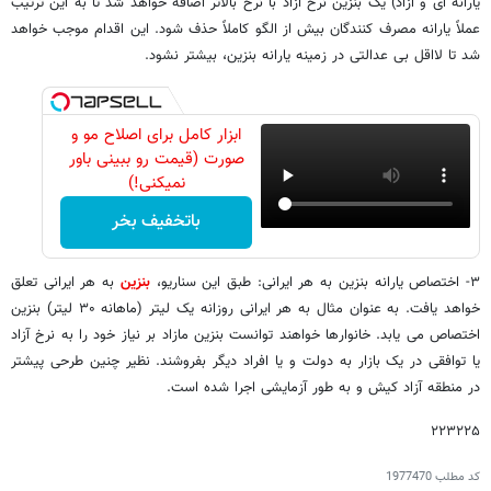
یارانه ای و آزاد) یک بنزین نرخ آزاد با نرخ بالاتر اضافه خواهد شد تا به این ترتیب
عملاً یارانه مصرف کنندگان بیش از الگو کاملاً حذف شود. این اقدام موجب خواهد
شد تا لااقل بی عدالتی در زمینه یارانه بنزین، بیشتر نشود.
ابزار کامل برای اصلاح مو و
صورت (قیمت رو ببینی باور
نمیکنی!)
باتخفیف بخر
۳- اختصاص یارانه بنزین به هر ایرانی: طبق این سناریو،
بنزین
به هر ایرانی تعلق
خواهد یافت. به عنوان مثال به هر ایرانی روزانه یک لیتر (ماهانه ۳۰ لیتر) بنزین
اختصاص می یابد. خانوارها خواهند توانست بنزین مازاد بر نیاز خود را به نرخ آزاد
یا توافقی در یک بازار به دولت و یا افراد دیگر بفروشند. نظیر چنین طرحی پیشتر
در منطقه آزاد کیش و به طور آزمایشی اجرا شده است.
۲۲۳۲۲۵
کد مطلب
1977470