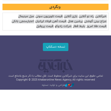
وبگردی
خبرآنلاین
راه نو آنلاین
بازی آنلاین
قیمت تلویزیون سونی
مبل مینیمال
جراح بینی گوشتی
پرشین هتل
قیمت آهن فولاد ایرانیان
اعتبارسنجی بانکی
قیمت طلا امروز
بلیط قطار
شرکت رادوکو
قیمت پروفیل
نسخه دسکتاپ
تمامی حقوق این سایت برای خبرآنلاین محفوظ است. نقل مطالب با ذکر منبع بلامانع است.
Copyright © 2025 khabaronline News Agancy, All rights reserved
طراحی و تولید: نستوه