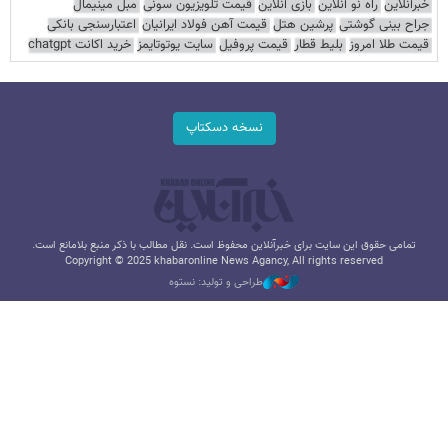
خبرآنلاین
راه نو آنلاین
بازی آنلاین
قیمت تلویزیون سونی
مبل مینیمال
جراح بینی گوشتی
پرشین هتل
قیمت آهن فولاد ایرانیان
اعتبارسنجی بانکی
قیمت طلا امروز
بلیط قطار
قیمت پروفیل
سایت یوتوتایمز
خرید اکانت chatgpt
نسخه دسکتاپ
تمامی حقوق این سایت برای خبرآنلاین محفوظ است. نقل مطالب با ذکر منبع بلامانع است.
Copyright © 2025 khabaronline News Agancy, All rights reserved
طراحی و تولید: نستوه