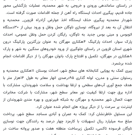
در راستای ساماندهی ورودی و خروجی به شهر محمدیه، عملیات بازگشایی محور
جاده قدیم، پیگیری احداث ایستگاه راه آهن از جمله اقدامات صورت گرفته است.
شهردار محمدیه پیگیری حذف ایستگاه اخذ عوارض آزادراه قزوین_ محمدیه و
انتقال آن به بعد از نیروگاه، نوسازی ناوگان حمل ونقل و ورود بیش از ۳۰دستگاه
اتوبوس و مینی بوس جدید به ناوگان، رایگان کردن حمل ونقل عمومی، احداث
پارک سوار، احداث پارکینگ ۴هکتاری مهرگان به عنوان بزرگترین پارکینگ درون
شهری استان قزوین در راستای جلوگیری از ورود خودروهای سنگین به شهر و پارک
۸هکتاری در مهرگان، تکمیل و افتتاح پارک بانوان مهرگان را از دیگر اقدامات انجام
شده برشمرد.
پیری کمک به پویایی کتابخانه های سطح شهر، احداث بوستان ۱۱هکتاری محمدیه و
رستوان سنتی و مدرن، لوله گذاری ۹۵درصدی انهار معابر به طول ۱۴هزار متر با
هدف جمع آوری آب‌های سطحی و ارتقا بهداشت و سلامت شهروندان، مشارکت با
اداره برق جهت ارتقا کیفیت نور معابر سطح شهر، مشارکت با شرکت مخابرات
جهت اتصال شهر محمدیه و مهرگان به شبکه فیبرنوری و بهره مندی شهروندان از
اینترنت پر سرعت را از دیگر پروژه های انجام شده عنوان کرد.
این مسئول خاطرنشان کرد: کمک به عمران و آبادی مساجد سطح شهر، پرداخت
مبلغ سه میلیارد ریال تسهیلات با کارمزد چهار درصد به رانندگان جهت نوسازی
ناوگان فرسوده تاکسی، تکمیل زیرساخت منطقه هفت و صدور پروانه ساخت در