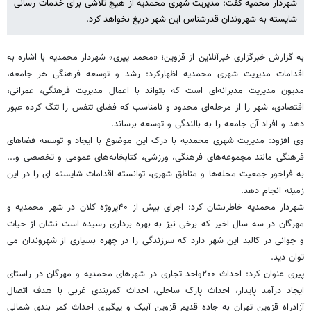
شهردار محمیه گفت: مدیریت شهری محمدیه از هیچ تلاشی برای خدمات رسانی
شایسته به شهروندان قدرشناس این شهر دریغ نخواهد کرد.
به گزارش خبرگزاری خبرآنلاین از قزوین؛ «محمد پیری» شهردار محمدیه با اشاره به
اقدامات مدیریت شهری محمدیه اظهارکرد: رشد و توسعه فرهنگی هر جامعه،
مدیون مدیریت مدبرانه‌ای است که بتواند با اعمال مدیریت فرهنگی، عمرانی،
اقتصادی، شهر را از مرحله‌ای محدود و نامناسب که فضای تنفس را تنگ کرده عبور
دهد و افراد آن جامعه را به بالندگی و توسعه برساند.
وی افزود: مدیریت شهری محمدیه با درک این موضوع با ایجاد و توسعه فضاهای
فرهنگی مانند مجموعه‌های فرهنگی، ورزشی، کتابخانه‌های عمومی و تخصصی و...
به فراخور جمعیت محله‌ها و مناطق شهری، توانسته اقدامات شایسته ای را در این
زمینه انجام دهد.
شهردار محمدیه خاطرنشان کرد: اجرای بیش از ۴۰پروژه کلان در شهر محمدیه و
مهرگان در سه سال اخیر که برخی نیز به بهره برداری رسیده است نشان از حیات
و جوانی در کالبد این شهر دارد که سرزندگی را در چهره بسیاری از شهروندان می
توان دید.
پیری عنوان کرد: احداث ۲۰۰واحد تجاری در شهرهای محمدیه و مهرگان در راستای
ایجاد درآمد پایدار، احداث پارک ساحلی، احداث کمربندی غربی با هدف اتصال
آزادراه قزوین_تهران به جاده قدیم قزوین_آبیک و پیگیری احداث کمر بندی شمالی