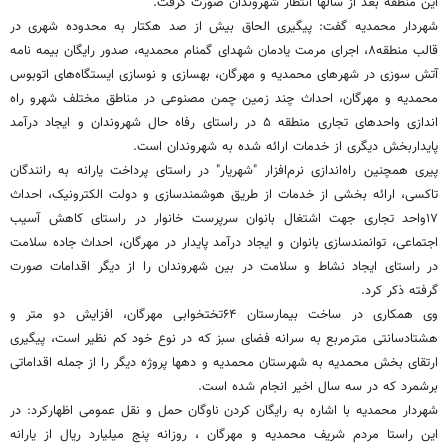
این منطقه بعد از سالها انتظار شهروندان صورت گرفت.
شهردار محمدیه گفت: پیگیری الحاق بیش از صد هکتار به محدوده شهری در
قالب منطقه۸، اجرای مرمت یادمان شهدای گمنام محمدیه، صدور رایگان بیمه نامه
آتش سوزی در شهرهای محمدیه و مهرگان، بهسازی و نوسازی ایستگاه‌های اتوبوس
محمدیه و مهرگان، احداث چند زمین چمن مصنوعی در مناطق مختلف شهرو راه
اندازی واحدهای تجاری منطقه ۵ در راستای رفاه حال شهروندان و ایجاد درآمد
پایداربخش دیگری از خدمات ارائه شده به شهروندان است.
پیری همچنین راه‌اندازی نرم‌افزار "شهریار" در راستای پرداخت یارانه به رانندگان
تاکسی، ارائه بخشی از خدمات از طریق هوشمندسازی و دولت الکترونیک، احداث
۱۷واحد تجاری جهت اشتغال بانوان سرپرست خانوار در راستای کاهش آسیب
اجتماعی، توانمندسازی بانوان و ایجاد درآمد پایدار در مهرگان، احداث جاده سلامت
در راستای ایجاد نشاط و سلامت در بین شهروندان را از دیگر اقدامات صورت
گرفته ذکر کرد.
وی همکاری در ساخت بیمارستان ۶۴تختخوابی مهرگان، افزایش دو متر و
هشتادسانتی مترمربع به سرانه فضای سبز که در نوع خود کم نظیر است، پیگیری
ارتقای بخش محمدیه به شهرستان محمدیه و دهها پروژه دیگر را از جمله اقداماتی
برشمرد که در سه سال اخیر انجام شده است.
شهردار محمدیه با اشاره به رایگان کردن ناوگان حمل و نقل عمومی اظهارکرد: در
این راستا مردم شریف محمدیه و مهرگان ، روزانه پنج میلیارد ریال از یارانه