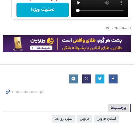
تخفیف ویژه!
کد مطلب
1978826
برچسب‌ها
استان قزوین
قزوین
شهرداری ها