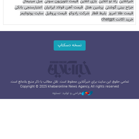
خبرآنلاین
راه نو آنلاین
بازی آنلاین
قیمت تلویزیون سونی
مبل مینیمال
جراح بینی گوشتی
پرشین هتل
قیمت آهن فولاد ایرانیان
اعتبارسنجی بانکی
قیمت طلا امروز
بلیط قطار
شرکت رادوکو
قیمت پروفیل
سایت یوتوتایمز
خرید اکانت chatgpt
نسخه دسکتاپ
تمامی حقوق این سایت برای خبرآنلاین محفوظ است. نقل مطالب با ذکر منبع بلامانع است.
Copyright © 2025 khabaronline News Agancy, All rights reserved
طراحی و تولید: نستوه