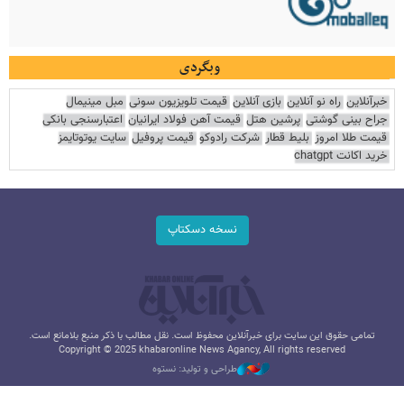
وبگردی
خبرآنلاین
راه نو آنلاین
بازی آنلاین
قیمت تلویزیون سونی
مبل مینیمال
جراح بینی گوشتی
پرشین هتل
قیمت آهن فولاد ایرانیان
اعتبارسنجی بانکی
قیمت طلا امروز
بلیط قطار
شرکت رادوکو
قیمت پروفیل
سایت یوتوتایمز
خرید اکانت chatgpt
نسخه دسکتاپ
تمامی حقوق این سایت برای خبرآنلاین محفوظ است. نقل مطالب با ذکر منبع بلامانع است.
Copyright © 2025 khabaronline News Agancy, All rights reserved
طراحی و تولید: نستوه