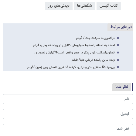
کتاب گینس
شگفتی‌ها
دیدنی‌های روز
خبرهای مرتبط
تراکتوری با سرعت جت / فیلم
لحظه به لحظه با سقوط هواپیمای کنترلی در رودخانه یخی/ فیلم
تصاویراسکلت غول پیکر در مصر واقعی است؟/گزارش تصویری
زبده ترین راننده تریلی دنیا/ فیلم
پیرمرد 54 سانتی متری نپالی، کوتاه قد ترین انسان روی زمین /فیلم
نظر شما