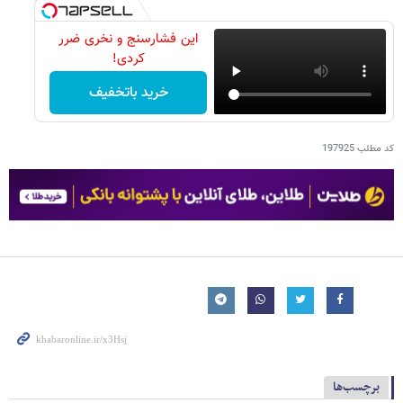
این فشارسنج و نخری ضرر
کردی!
خرید باتخفیف
کد مطلب
197925
برچسب‌ها