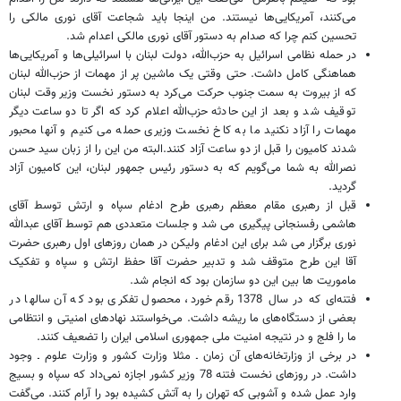
می‌کنند، آمریکایی‌ها نیستند. من اینجا باید شجاعت آقای نوری مالکی را
تحسین کنم چرا که صدام به دستور آقای نوری مالکی اعدام شد.
در حمله نظامی اسرائیل به حزب‌الله، دولت لبنان با اسرائیلی‌ها و آمریکایی‌ها
هماهنگی کامل داشت. حتی وقتی یک ماشین پر از مهمات از حزب‌الله لبنان
که از بیروت به سمت جنوب حرکت می‌کرد به دستور نخست وزیر وقت لبنان
توقیف شد و بعد از این حادثه حزب‌الله اعلام کرد که اگر تا دو ساعت دیگر
مهمات را آزاد نکنید ما به کاخ نخست وزیری حمله می کنیم و آنها محبور
شدند کامیون را قبل از دو ساعت آزاد کنند.البته من این را از زبان سید حسن
نصرالله به شما می‌گویم که به دستور رئیس جمهور لبنان، این کامیون آزاد
گردید.
قبل از رهبری مقام معظم رهبری طرح ادغام سپاه و ارتش توسط آقای
هاشمی رفسنجانی پیگیری می شد و جلسات متعددی هم توسط آقای عبدالله
نوری برگزار می شد برای این ادغام ولیکن در همان روزهای اول رهبری حضرت
آقا این طرح متوقف شد و تدبیر حضرت آقا حفظ ارتش و سپاه و تفکیک
ماموریت ها بین این دو سازمان بود که انجام شد.
فتنه‌ای که در سال 1378 رقم خورد، محصول تفکری بود که آن سالها در
بعضی از دستگاه‌های ما ریشه داشت. می‌خواستند نهادهای امنیتی و انتظامی
ما را فلج و در نتیجه امنیت ملی جمهوری اسلامی ایران را تضعیف کنند.
در برخی از وزارتخانه‌های آن زمان ـ مثلا وزارت کشور و وزارت علوم ـ وجود
داشت. در روزهای نخست فتنه 78 وزیر کشور اجازه نمی‌داد که سپاه و بسیج
وارد عمل شده و آشوبی که تهران را به آتش کشیده بود را آرام کنند. می‌گفت