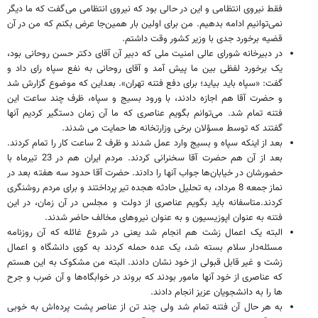
فقط نیروی انتظامی و این در حالی بود که نیروی انتظامی می‌گفت که ما دیگر
نمی‌توانیم ادامه بدهیم. من برای اولین بار همین‌جا عرض بکنم که من در آن
قضیه برخورد جدی با وزیر کشور وقت داشتم.
در دبیرخانه شورای عالی امنیت ملی که دبیر آن آقای دکتر حسن روحانی بود،
یک برخورد لفظی بین ما پیش آمد و آقای روحانی به نفع سپاه رای داد و
گفت: «سپاه باید بیاید؛ برای دفع فتنه تهران». بعداین که موضوع گزارش شد
و حضرت آقا هم اجازه دادند، با ورود بسیج و سپاه، ظرف چند ساعت این
فتنه تمام شد. می‌توانم بگویم عناصری که ما آن زمان دستگیر کردیم آنها
گفتند که توسط مسؤلان برخی وزارتخانه ها حمایت می شدند.
بعد از اینکه سپاه و بسیج وارد عمل شدند و ظرف 2 ساعت کار را تمام کردند.
بعد از آن هم حضرت آقا سخنرانی کردند. مردم ایران هم در 23 تیرماه با
حضورشان در خیابان‌ها جواب آنها را دادند. حضرت آقا حدود سه هفته بعد در
نماز جمعه 8 مرداد، به تحلیل حادثه هجده تیر پرداختند و برای مردم روشنگری
کردند.متاسفانه باید بگویم عناصری از دولت و مجلس در آن زمان، در این
فتنه به عنوان اپوزیسیون و به عنوان نیروهای مخالف حاضر شدند.
البته یک اعمال زشت هم انجام شد یعنی در شروع غائله که آن روزنامه
مسئله‌دار سلام بسته شد، یک عده‌ حمله کردند به کوی دانشگاه و اعمال
زشت و غیر قابل قبولی از خود نشان دادند. البته من مشکوک به این هستم
که عناصری از خود آنها مامور بودند که بروند در خوابگاه‌ها و آن ضرب و جرح
ها را به دانشجویان عزیز انجام دادند.
به هر حال آن فتنه تمام شد ولی چند تن از عناصر پشت پرده‌اش به خوبی