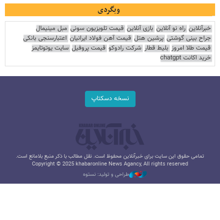
وبگردی
خبرآنلاین
راه نو آنلاین
بازی آنلاین
قیمت تلویزیون سونی
مبل مینیمال
جراح بینی گوشتی
پرشین هتل
قیمت آهن فولاد ایرانیان
اعتبارسنجی بانکی
قیمت طلا امروز
بلیط قطار
شرکت رادوکو
قیمت پروفیل
سایت یوتوتایمز
خرید اکانت chatgpt
نسخه دسکتاپ
تمامی حقوق این سایت برای خبرآنلاین محفوظ است. نقل مطالب با ذکر منبع بلامانع است.
Copyright © 2025 khabaronline News Agancy, All rights reserved
طراحی و تولید: نستوه