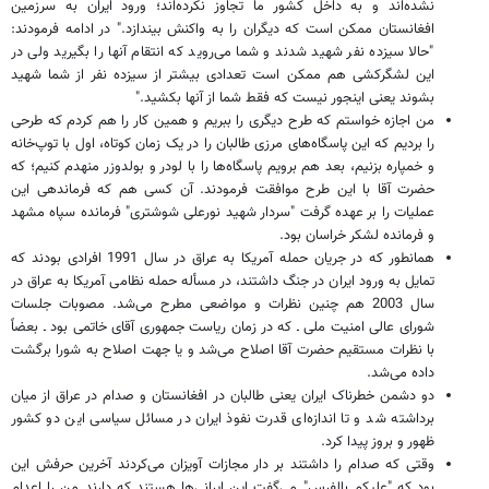
نشده‌اند و به داخل کشور ما تجاوز نکرده‌اند؛ ورود ایران به سرزمین
افغانستان ممکن است که دیگران را به واکنش بیندازد." در ادامه فرمودند:
"حالا سیزده نفر شهید شدند و شما می‌روید که انتقام آنها را بگیرید ولی در
این لشگرکشی هم ممکن است تعدادی بیشتر از سیزده نفر از شما شهید
بشوند یعنی اینجور نیست که فقط شما از آنها بکشید."
من اجازه خواستم که طرح دیگری را ببریم و همین کار را هم کردم که طرحی
را بردیم که این پاسگاه‌های مرزی طالبان را در یک زمان کوتاه، اول با توپ‌خانه
و خمپاره بزنیم، بعد هم برویم پاسگاه‌ها را با لودر و بولدوزر منهدم کنیم؛ که
حضرت آقا با این طرح موافقت فرمودند. آن کسی هم که فرماندهی این
عملیات را بر عهده گرفت "سردار شهید نورعلی شوشتری" فرمانده سپاه مشهد
و فرمانده لشکر خراسان بود.
همانطور که در جریان حمله آمریکا به عراق در سال 1991 افرادی بودند که
تمایل به ورود ایران در جنگ داشتند، در مسأله حمله نظامی آمریکا به عراق در
سال 2003 هم چنین نظرات و مواضعی مطرح می‌شد. مصوبات جلسات
شورای عالی امنیت ملی ـ که در زمان ریاست جمهوری آقای خاتمی بود ـ بعضاً
با نظرات مستقیم حضرت آقا اصلاح می‌شد و یا جهت اصلاح به شورا برگشت
داده می‌شد.
دو دشمن خطرناک ایران یعنی طالبان در افغانستان و صدام در عراق از میان
برداشته شد و تا اندازه‌ای قدرت نفوذ ایران در مسائل سیاسی این دو کشور
ظهور و بروز پیدا کرد.
وقتی که صدام را داشتند بر دار مجازات آویزان می‌کردند آخرین حرفش این
بود که "علیکم بالفرس" می‌گفت این ایرانی‌ها هستند که دارند من را اعدام