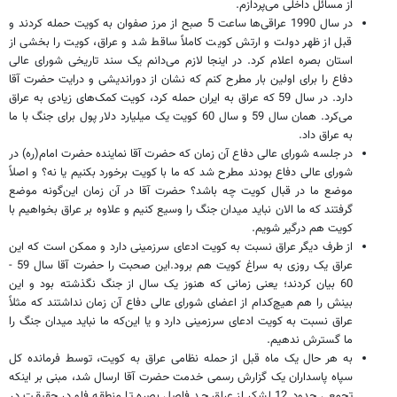
از مسائل داخلی می‌پردازم.
در سال 1990 عراقی‌ها ساعت 5 صبح از مرز صفوان به کویت حمله کردند و
قبل از ظهر دولت و ارتش کویت کاملاً ساقط شد و عراق، کویت را بخشی از
استان بصره اعلام کرد. در اینجا لازم می‌دانم یک سند تاریخی شورای عالی
دفاع را برای اولین بار مطرح کنم که نشان از دوراندیشی و درایت حضرت آقا
دارد. در سال 59 که عراق به ایران حمله کرد، کویت کمک‌های زیادی به عراق
می‌کرد. همان سال 59 و سال 60 کویت یک میلیارد دلار پول برای جنگ با ما
به عراق داد.
در جلسه شورای عالی دفاع آن زمان که حضرت آقا نماینده حضرت امام(ره) در
شورای عالی دفاع بودند مطرح شد که ما با کویت برخورد بکنیم یا نه؟ و اصلاً
موضع ما در قبال کویت چه باشد؟ حضرت آقا در آن زمان این‌گونه موضع
گرفتند که ما الان نباید میدان جنگ را وسیع کنیم و علاوه بر عراق بخواهیم با
کویت هم درگیر شویم.
از طرف دیگر عراق نسبت به کویت ادعای سرزمینی دارد و ممکن است که این
عراق یک روزی به سراغ کویت هم برود.این صحبت را حضرت آقا سال 59 -
60 بیان کردند؛ یعنی زمانی که هنوز یک سال از جنگ نگذشته بود و این
بینش را هم هیچ‌کدام از اعضای شورای عالی دفاع آن زمان نداشتند که مثلاً
عراق نسبت به کویت ادعای سرزمینی دارد و یا این‌که ما نباید میدان جنگ را
ما گسترش ندهیم.
به هر حال یک ماه قبل از حمله نظامی عراق به کویت، توسط فرمانده کل
سپاه پاسداران یک گزارش رسمی خدمت حضرت آقا ارسال شد، مبنی بر اینکه
تجمعی حدود 12 لشکر از عراق حد فاصل بصره تا منطقه فاو در حقیقت در