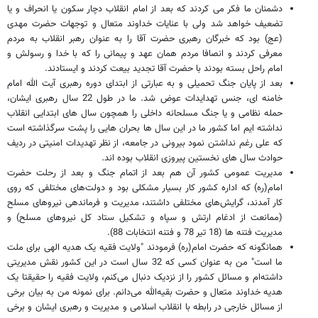
دشمنان ما فکر می کردند که بعد از امام انقلاب دچار سکون یا انحراف و یا
تضعیف خواهد شد ولی با عنایات خداوند متعال و توجهات حضرت مهدی
(عج) بود که خبرگان رهبری حضرت آقا را به عنوان رهبر انقلاب به مردم
معرفی کردند و انصافا مردم همان عهد و پیمانی را که با خدا و رسولش و
امام راحل بسته بودند با حضرت آقا تجدید بیعت کردند و ایستادند.
بعد از پایان جنگ تحمیلی و به عبارتی از ابتدای دوره رهبری آیت الله امام
خامنه ای، جنس تهدایدات عوض شد. ما در طول 22 سال رهبری ایشان،
حمله نظامی و یا جنگ مسلحانه داخلی را همچون سال های ابتدایی انقلاب
نداشته ایم اما کشور ما در این سال ها بحران هایی را پشت سرگذاشته است
که علی رغم نداشتن نمود بیرونی در جامعه، از نظر تهدیدات امنیتی در ردیف
حوادث سال های نخستین پیروزی انقلاب بوده اند.
مدیریت عمومی کشور آن هم بعد از اتمام جنگ و بعد از رحلت حضرت
امام(ره) که اداره کشور کار بسیار مشکلی بود و دولت‌های مختلفی که روی
کار آمدند، گرایش‌های مختلفی داشتند، مدیریت و فرماندهی نیروهای مسلح
(ممانعت از ادغام ارتش و سپاه و تشکیل ستاد کل نیروهای مسلح) و
مدیریت فتنه ها (18 تیر 78 و فتنه انتخابات 88).
همانگونه که حضرت امام(ره) فرمودند "ولایت فقیه یک هدیه الهی برای ملت
ما است" من به عنوان کسی که 32 سال است در این کشور نقش مدیریتی
داشته‌ام و مسائل کشور را از نزدیک دنبال می‌کنم، ولایت فقیه را حقیقتا یک
هدیه خداوند متعال و حضرت بقیه‌الله می‌دانم. برای نمونه من به بیان برخی
از مسائل خارجی در رابطه با انقلاب اسلامی و مدیریت و رهبری ایشان و برخی