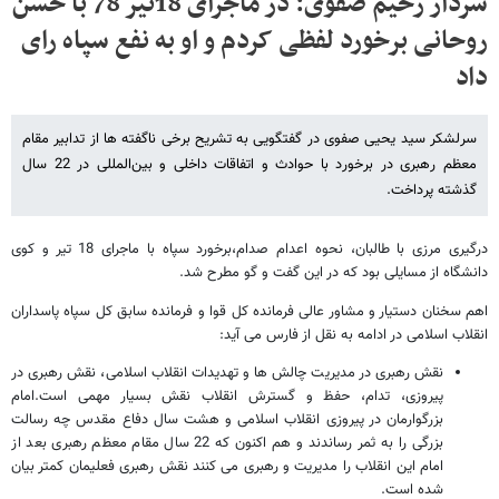
سردار رحیم صفوی: در ماجرای 18تیر 78 با حسن
روحانی برخورد لفظی کردم و او به نفع سپاه رای
داد
سرلشکر سید یحیی صفوی در گفتگویی به تشریح برخی ناگفته ها از تدابیر مقام
معظم رهبری در برخورد با حوادث و اتفاقات داخلی و بین‌المللی در 22 سال
گذشته پرداخت.
درگیری مرزی با طالبان، نحوه اعدام صدام،برخورد سپاه با ماجرای 18 تیر و کوی
دانشگاه از مسایلی بود که در این گفت و گو مطرح شد.
اهم سخنان دستیار و مشاور عالی فرمانده کل قوا و فرمانده سابق کل سپاه پاسداران
انقلاب اسلامی در ادامه به نقل از فارس می آید:
نقش رهبری در مدیریت چالش ها و تهدیدات انقلاب اسلامی، نقش رهبری در
پیروزی، تدام، حفظ و گسترش انقلاب نقش بسیار مهمی است.امام
بزرگوارمان در پیروزی انقلاب اسلامی و هشت سال دفاع مقدس چه رسالت
بزرگی را به ثمر رساندند و هم اکنون که 22 سال مقام معظم رهبری بعد از
امام این انقلاب را مدیریت و رهبری می کنند نقش رهبری فعلیمان کمتر بیان
شده است.