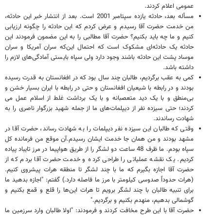
عمومی اعلام کردند.
مسأله بعد، حادثه یازده سپتامبر 2001 است. بعد از انتشار خبر این حادثه،
من خدمت حضرت آقا رسیدم و عرض کردم که این حادثه را چگونه ارزیابی
کنیم و ما چه باید بکنیم؟ حضرت آقا مطالبی را به این مضمون فرمودند این
حادثه یک حادثه‌ای مشکوک است که احتمال این‌که سران آمریکا و سران
موساد پشت این حادثه باشند وجود دارد ولی سپاه بایستی آمادگی‌های لازم را
داشته باشد.
کمی به عقب برگردیم، طالبان چند سال بود که در افغانستان به قدرت رسیده
بودند و در رابطه با شیعیان افغانستان و حتی در رابطه با ایران بسیار خشن و
بی‌منطق و با یک دید متعصبانه و با یک برداشت غلط از اسلام عمل می
کردند؛ حتی سیزده نفر از دیپلمات‌های ما از جمله شهید بزرگوار ناصری را به
شهادت رساندند.
وقتی که طالبان این سیزده نفر دیپلمات را به شهادت رساند، حضرت آقا در
مشهد بودند و من همان جا خدمت ایشان رسیدم.آن موقع من فرمانده کل
سپاه بودم. ما ظرف 48 ساعت دو لشگر را از طریق هواپیما در مرز تایباد پیاده
کردیم. یک نقشه عملیاتی را طراحی کرده و خدمت حضرت آقا بردم که از
حضرت آقا اجازه بگیرم که ما با چند لشگر تا منطقه هرات پیشروی کنیم.
(هرات حدوداً صدوسی کیلومتر با مرز ما فاصله دارد.) گفتم: "اجازه بدهید ما
برای تنبیه طالبان با چند لشگر برویم تا هرات این‌ها را قلع و قمع بکنیم و
گوشمالی بدهیم، منهدم بکنیم و برگردیم."
حضرت آقا با این طرح مخافت کردند و فرمودند: "اولا طالبان وارد سرزمین ما