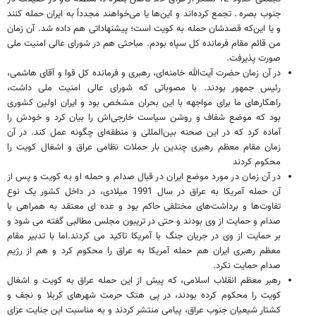
جنوب بصره ـ تجمع کرده‌اند و این‌ها یا می‌خواهند مجدداً به ایران حمله کنند
و یا این‌که قصدشان حمله به کویت است؛ پیشنهاداتی هم داده شد. آن زمان
من قائم مقام فرمانده کل سپاه بودم. مباحثی هم در شورای عالی امنیت ملی
صورت پذیرفت.
در آن زمان حضرت آیت‌الله خامنه‌ای، رهبری و فرمانده کل قوا و آقای هاشمی،
رئیس جمهور بودند. با مصوباتی که شورای عالی امنیت ملی داشت،
راهکارهای ما برای مواجهه با این بحران مشخص بود و ایران اولین کشوری
بود که موضع شفاف و روشن سیاست خارجی‌اش را بیان کرد و خودش را
آماده کرد که در این صحنه بین‌المللی و منطقه‌ای چگونه عمل کند. در آن
زمان مقام معظم رهبری چندین بار حملات نظامی عراق و اشغال کویت را
محکوم کردند
در آن زمان در مورد موضع ایران در قبال صدام و حمله او به کویت و پس از
آن حمله آمریکا به عراق در سال 1991 میلادی، در داخل کشور یک نوع
تفاوت‌ها و برداشت‌های مختلفی حاکم بود و عده ای معتقد به همراهی با
صدام و حمایت از وی بودند و حتی در تریبون مجلس مطالبی گفته می شود و
بر حمایت از وی در جریان جنگ با آمریکا تاکید می کردند.اما با تدبیر مقام
معظم رهبری ایران هم حمله آمریکا به عراق را محکوم کرد و هم از رژیم
صدام حمایت نکرد.
رهبر معظم انقلاب اسلامی، که پیش از این حمله عراق به کویت و اشغال
کویت را محکوم کرده بودند، در پی هتک حرمت شهرهای کربلا و نجف و
کشتار شیعیان جنوب عراق، پیامی منتشر کردند و به مناسبت این جنایت عزای