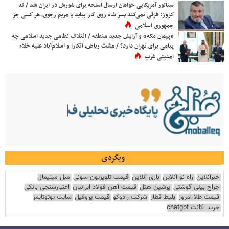
سناتور آمریکایی خواهان ارسال اسلحه برای شورش در ایران شد / تد
کروز: فرقی نمی‌کند پسر شاه روی کار بیاید یا مریم رجوی، هر کسی جز
جمهوری اسلامی
«پیمان مکه» و آرایش جدید منطقه / ائتلاف نظامی جدید اسلامی چه
پیامی برای تهران دارد؟ / مثلث ریاض، آنکارا و اسلام‌آباد علیه خلاء
امنیتی غرب
وبگردی
خبرآنلاین
راه نو آنلاین
بازی آنلاین
قیمت تلویزیون سونی
مبل مینیمال
جراح بینی گوشتی
پرشین هتل
قیمت آهن فولاد ایرانیان
اعتبارسنجی بانکی
قیمت طلا امروز
بلیط قطار
شرکت رادوکو
قیمت پروفیل
سایت یوتوتایمز
خرید اکانت chatgpt