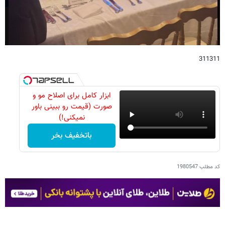
311311
ابزار کامل برای اصلاح مو و
صورت (قیمت رو ببینی باور
نمیکنی!)
باتخفیف بخر
کد مطلب
1980547