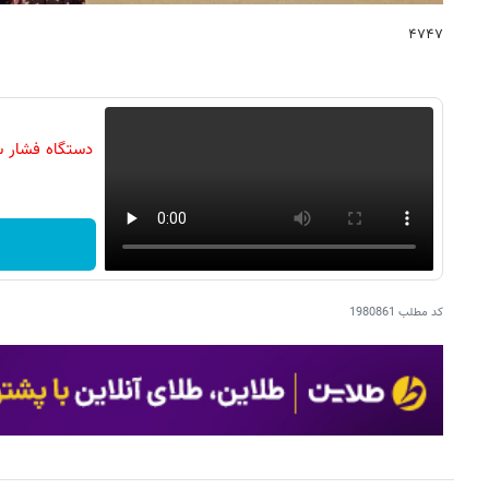
۴۷۴۷
دستگاه فشار س
کد مطلب
1980861