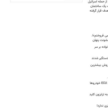
صحنه دلخراش بود؛ گزارش فرانس ۲۴ از حمله اسرائیل
ت یک ساختمان
ف قرار گرفته
صی فروختم»/
شونت پنهان
نواده بر سر
 دستگیر شدند
 روش بیشترین
دستگیری سارق وایرال‌شده جعبه‌فیوز و ECU خودروها
به ترابزون کلید