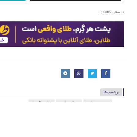
کد مطلب
1980885
برچسب‌ها
محسن رضایی
دونالد ترامپ
ایران و آمریکا
خبرهای مرتبط
رئیس ستاد انتخاباتی پزشکیان: با ترامپ احتمال رفع تحریم‌ها بیشت