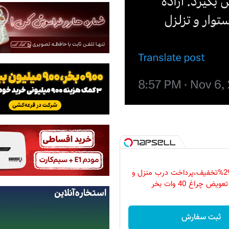
فقط امروز با 29%تخفیف،پرداخت درب منزل و
ویض چراغ 40 وات بخر
ثبت سفارش