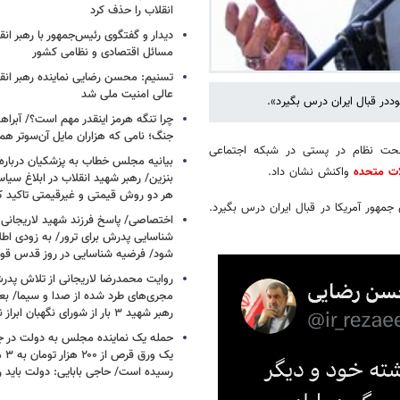
انقلاب را حذف کرد
دیدار و گفتگوی رئیس‌جمهور با رهبر انقل
مسائل اقتصادی و نظامی کشور
تسنیم: محسن رضایی نماینده رهبر انق
عالی امنیت ملی شد
ددر قبال ایران درس بگیرد».
چرا تنگه هرمز اینقدر مهم است؟/ آبراهه
جنگ؛ نامی که هزاران مایل آن‌سوتر هم 
نظام در پستی در شبکه اجتماعی
بیانیه مجلس خطاب به پزشکیان دربار
ات متحده
واکنش نشان داد.
بنزین/ رهبر شهید انقلاب در ابلاغ سیا
هر دو روش قیمتی و غیرقیمتی تاکید کرد
مهور آمریکا در قبال ایران درس بگیرد.
اختصاصی/ پاسخ فرزند شهید لاریجانی 
شناسایی پدرش برای ترور/ به زودی اطل
شود/ فرضیه شناسایی در روز قدس ق
روایت محمدرضا لاریجانی از تلاش پدر
مجری‌های طرد شده از صدا و سیما/ بعد
رهبر شهید ۳ بار از شورای نگهبان ابراز نارضایتی کردند
حمله یک نماینده مجلس به دولت در ج
یک و
رسیده است/ حاجی بابایی: دولت باید 