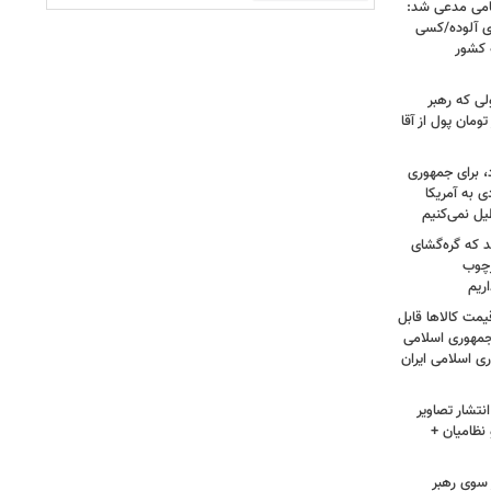
امی مدعی شد:
ای آلوده/کسی
ه کشور
لی که رهبر
ت؛ حاج خانم ۳۰۰ هزار تومان پول از آقا
، برای جمهوری
 به آمریکا
یل نمی‌کنیم
د که گره‌گشای
رچوب
ریم
مت کالاها قابل
مهوری اسلامی
ی اسلامی ایران
نتشار تصاویر
نظامیان +
سوی رهبر