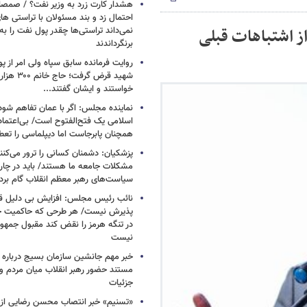
هشدار کارت زرد به وزیر نفت؟ / صمص
احتمال زد و بند مسئولان با تراستی ه
ز اشتباهات قبلی
نمی‌داند تراستی‌ها چقدر پول نفت را ب
برنگرداندند
روایت فرمانده سابق سپاه ولی امر از پو
شهید قرض گرف
خواستند و ایشان گفتند...
نماینده مجلس: اگر با عمان تفاهم شود
اسلامی یک فتح‌الفتوح است/ بی‌اعتمادی
همچنان پابرجاست اما دیپلماسی را تعط
پزشکیان: دشمنان کسانی را ترور می‌کنن
مشکلات جامعه ما هستند/ باید در چا
سیاست‌های رهبر معظم انقلاب گام بردا
نائب رئیس مجلس: افزایش بی دلیل قی
پذیرش نیست/ هر طرحی که حاکمیت ج
در تنگه هرمز را نقض کند مقبول جمهور
نیست
خبر مهم جانشین سازمان بسیج درباره ا
مستند حضور رهبر انقلاب میان مردم و 
جزئیات
«تسنیم» خبر انتصاب محسن رضایی از 