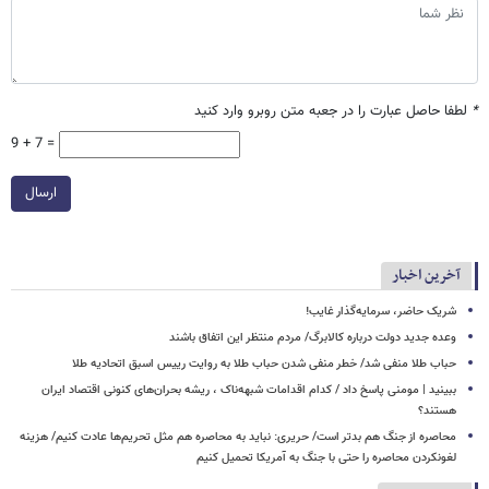
*
لطفا حاصل عبارت را در جعبه متن روبرو وارد کنید
9 + 7 =
ارسال
آخرین اخبار
شریک حاضر، سرمایه‌گذار غایب!
وعده جدید دولت درباره کالابرگ/ مردم منتظر این اتفاق باشند
حباب طلا منفی شد/ خطر منفی شدن حباب طلا به روایت رییس اسبق اتحادیه طلا
ببینید | مومنی پاسخ داد / کدام اقدامات شبهه‌ناک ، ریشه بحران‌های کنونی اقتصاد ایران
هستند؟
محاصره از جنگ هم بدتر است/ حریری: نباید به محاصره هم مثل تحریم‌ها عادت کنیم/ هزینه
لغونکردن محاصره را حتی با جنگ به آمریکا تحمیل کنیم