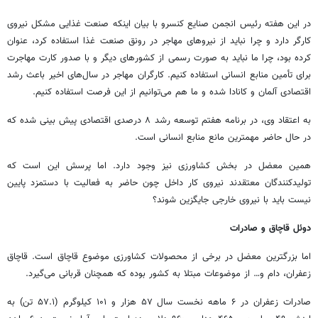
در این هفته رئیس انجمن صنایع کنسرو با بیان اینکه صنعت غذایی مشکل نیروی
کارگر دارد و چرا نباید از نیروهای مهاجر در رونق صنعت غذا استفاده کرد، عنوان
کرده بود، چرا ما نباید به صورت رسمی از کشورهای دیگر و با صدور کارت مهاجرت
برای تأمین منابع انسانی استفاده کنیم. کارگران مهاجر در سال‌های اخیر باعث رشد
اقتصادی آلمان و کانادا شده و ما هم می‌توانیم از این فرصت استفاده کنیم.
به اعتقاد وی، در برنامه هفتم توسعه رشد ۸ درصدی اقتصادی پیش بینی شده که
در حال حاضر مهمترین مانع منابع انسانی است‌.
همین معضل در بخش کشاورزی نیز وجود دارد. اما پرسش این است که
تولیدکنندگان معتقدند نیروی کار داخل چون حاضر به فعالیت با دستمزد پایین
نیست باید با نیروی خارجی جایگزین شوند؟
دوئل قاچاق و صادرات
اما بزرگترین معضل در برخی از محصولات کشاورزی موضوع قاچاق است. قاچاق
زعفران، دام و… از موضوعات مبتلا به کشور بوده که همچنان قربانی می‌گیرد.
صادرات زعفران در ۶ ماهه نخست سال ۵۷ هزار و ۱۰۱ کیلوگرم (۵۷.۱ تن) به