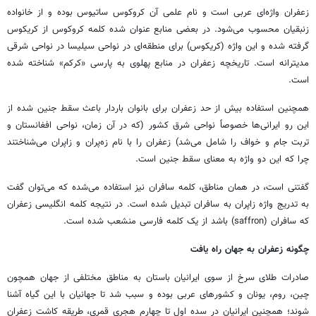
زعفران واژه‌ای عربی است و نام علمی آن کروکوس ساتیوس بوده و از خانواده
زنبقیان محسوب می‌شود. در بعضی منابع عنوان شده کلمه کروکوس از کریکوس
گرفته شده و این واژه (کریکوس) برای منطقه‌ای در نواحی سیلیسا در نواحی شرقی
مدیترانه است. تاریخچه زعفران در منابع پهلوی به پارسی «کرکم» شناخته شده
است.
همچنین استفاده بیش از حد زعفران برای بانوان باردار باعث سقط جنین شده از
این رو ایرانی‌ها خصوصاً نواحی شرق کشور (که در آن زمان، نواحی افغانستان و
تربت جام و خواف را شامل می‌شد) زعفران را با نام زه‌پران و زاپران می‌شناختند
چرا که این دو واژه به معنای سقط جنین است.
گفتنی است، در همان مناطق، کلمه سافران نیز استفاده می‌شده که می‌توان گفت
به تدریج واژه زاپران به سافران تبدیل شده است. در نتیجه کلمه انگلیسی زعفران
که سافران (saffron) باشد از یک کلمه فارسی منشعب شده است.
چگونه زعفران به جهان راه یافت
صادرات طلای سرخ از سوی ایرانیان باستان به مناطق مختلفی از جهان همچون
چین، روم، یونان و کشورهای عربی بوده و سبب شد تا جهانیان با این گیاه آشنا
شوند؛ همچنین ایرانیان در سده اول تا چهارم هجری قمری، طریقه کاشت زعفران