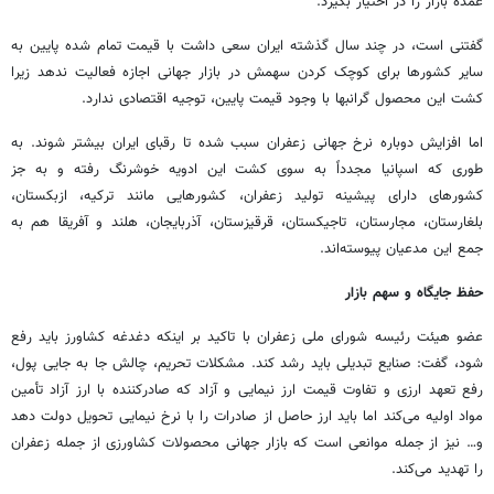
عمده بازار را در اختیار بگیرد.
گفتنی است، در چند سال گذشته ایران سعی داشت با قیمت تمام شده پایین به
سایر کشورها برای کوچک کردن سهمش در بازار جهانی اجازه فعالیت ندهد زیرا
کشت این محصول گرانبها با وجود قیمت پایین، توجیه اقتصادی ندارد.
اما افزایش دوباره نرخ جهانی زعفران سبب شده تا رقبای ایران بیشتر شوند. به
طوری که اسپانیا مجدداً به سوی کشت این ادویه خوشرنگ رفته و به جز
کشورهای دارای پیشینه تولید زعفران، کشورهایی مانند ترکیه، ازبکستان،
بلغارستان، مجارستان، تاجیکستان، قرقیزستان، آذربایجان، هلند و آفریقا هم به
جمع این مدعیان پیوسته‌اند.
حفظ جایگاه و سهم بازار
عضو هیئت رئیسه شورای ملی زعفران با تاکید بر اینکه دغدغه کشاورز باید رفع
شود، گفت: صنایع تبدیلی باید رشد کند. مشکلات تحریم، چالش جا به جایی پول،
رفع تعهد ارزی و تفاوت قیمت ارز نیمایی و آزاد که صادرکننده با ارز آزاد تأمین
مواد اولیه می‌کند اما باید ارز حاصل از صادرات را با نرخ نیمایی تحویل دولت دهد
و… نیز از جمله موانعی است که بازار جهانی محصولات کشاورزی از جمله زعفران
را تهدید می‌کند.