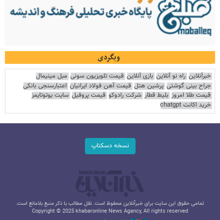
وبگردی
خبرآنلاین
راه نو آنلاین
بازی آنلاین
قیمت تلویزیون سونی
مبل مینیمال
جراح بینی گوشتی
پرشین هتل
قیمت آهن فولاد ایرانیان
اعتبارسنجی بانکی
قیمت طلا امروز
بلیط قطار
شرکت رادوکو
قیمت پروفیل
سایت یوتوتایمز
خرید اکانت chatgpt
نسخه دسکتاپ
تمامی حقوق این سایت برای خبرآنلاین محفوظ است. نقل مطالب با ذکر منبع بلامانع است.
Copyright © 2025 khabaronline News Agancy, All rights reserved