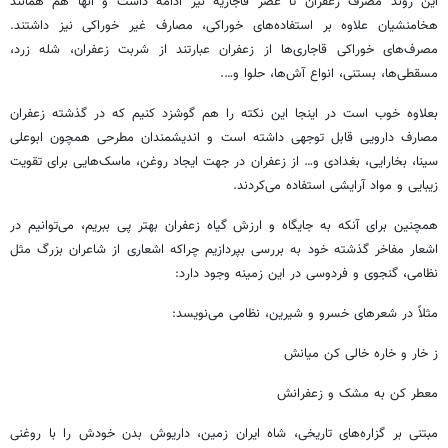
این روند مصرف زعفران تا عصر قاجاریه نیز ادامه داشت و آنها هم همانند
هخامنشیان علاوه بر استفاده‌های خوراکی، مصارف غیر خوراکی نیز داشتند.
مصرف‌های خوراکی قاجاری‌ها از زعفران عبارتند از شربت زعفران، شله زرد،
مسقطی‌ها، بستنی، انواع آش‌ها، حلوا و….
بعلاوه خوب است در اینجا این نکته را هم گوشزد کنیم که در گذشته زعفران
مصارف دارویی قابل توجهی داشته است و اندیشمندان مطرحی همچون ابوعلی
سینا، بخارایی، بغدادی و… از زعفران در جهت ایجاد روغن، ماسک‌هایی برای تقویت
زیبایی و مواد آرایشی استفاده می‌کردند.
همچنین برای آنکه به جایگاه و ارزش گیاه زعفران بهتر پی ببریم، می‌توانیم در
اشعار مفاخر گذشته خود به بررسی بپردازیم چراکه اشعاری از شاعران بزرگ مثل
نظامی، گنجوی و فردوسی در این زمینه وجود دارد:
مثلاً در شعرهای خسرو و شیرین، نظامی می‌نویسد:
ز خار و خاره خالی کن میانش
معطر کن به مشک و زعفرانش
مبتنی بر گزاره‌های تاریخی، شاه ایران زمین، داریوش بدن خودش را با روغنی