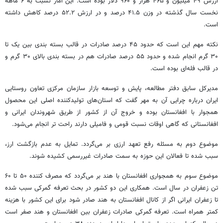
ارزش ۴۹ میلیون و ۴۶۵ هزار و ۹۶۰ دلار بوده است. این آمار نسبت به ۶ ماهه
نخست سال گذشته در وزن ۴۱.۵ درصد و در ارزش ۵۲.۲ درصد کاهش داشته
است.
نکته مهم این است که حدود ۴۵ درصد صادرات در قالب بسته بندی بین یک تا
۳۰ گرم انجام شده و حدود ۵۵ درصد صادرات هم در بسته بندی بالای ۳۰ گرم و
در قالب فله‌ای بوده است.‌
مدیرکل سابق دفتر مطالعه، پایش و توسعه بازار سازمان مرکزی تعاون روستایی
ایران درباره چرایی آن به مهر گفت که استان‌های تولیدکننده اصلی این محصول
همجوار با افغانستان بوده و خروج آن از کشور از طریق شهروندان ایرانی و
افغانستانی که گاهی اوقات نسبت قومی و فامیلی دارند راحت تر انجام می‌شود.
موضوع دوم به مسئله رفع تعهد ارزی بر می‌گردد. تمایل به عدم بازگشت ارز،
سبب شده تا فعالان این حوزه به سمت صادرات غیررسمی کشیده شوند.
موضوع سوم به همجواری افغانستان با هند بر می‌گردد که مصرف کننده ۵۰ تا ۶۰
تن زعفران در سال است. همکاری این دو کشور در بحث تعرفه گمرکی سبب شده
تا زعفران ایرانی اگر از کانال افغانستان به هند صادر شود برای این کشور با هزینه
کمتر همراه است. تعرفه گمرکی صادرات زعفران بین افغانستان و هند صفر است