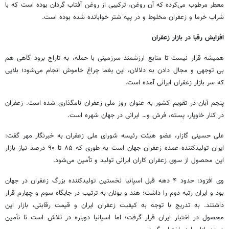
معطر مرطوب می‌کرده که آن روغن، ترکیبی از روغن آفتاب گردان بوده است که با
شراب خرما و زعفران مخلوط و در پیه شتر خوابانده شده بوده است.
افزایش رقبا در بازار زعفران
همیشه قرار نیست تا منابع ارزشمند سرزمینی با حمله، به تاراج برود گاهی هم
بی توجهی و مجال دادن به دلالان، این یغما چراغ خاموش انجام می‌شود؛ بلایی
که سر بازار زعفران ایرانی آمده است.
پنجم آبان در تقویم کشور به عنوان روز ملی زعفران نامگذاری شده است. زعفران
در کنار خاویار، پسته، فرش و… ایرانی در جهان شهره است.
علی حسینی گازار، عضو هیئت رئیسه شورای ملی زعفران به خبرنگار مهر گفت:
ایران تولیدکننده عمده زعفران جهان است به طوری که ۸۵ تا ۹۰ درصد نیاز بازار
این محصول از سوی زعفران کاران ایرانی تولید و تأمین می‌شود.‌
وی افزود: حدود ۴ دهه قبل اسپانیا نخستین تولیدکننده بزرگ زعفران در جهان
بود و ایران رتبه دوم را داشت؛ هند و یونان به ترتیب در جایگاه سوم و چهارم قرار
داشتند. به تدریج با توجه به کیفیت زعفران ایران و قیمت رقابتی، بازار این
محصول در اختیار ایران قرار گرفت؛ اما اسپانیا دوباره در تلاش است تا تأمین