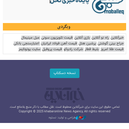
وبگردی
خبرآنلاین
راه نو آنلاین
بازی آنلاین
قیمت تلویزیون سونی
مبل مینیمال
جراح بینی گوشتی
پرشین هتل
قیمت آهن فولاد ایرانیان
اعتبارسنجی بانکی
قیمت طلا امروز
بلیط قطار
شرکت رادوکو
قیمت پروفیل
سایت یوتوتایمز
نسخه دسکتاپ
تمامی حقوق این سایت برای خبرآنلاین محفوظ است. نقل مطالب با ذکر منبع بلامانع است.
Copyright © 2025 khabaronline News Agancy, All rights reserved
طراحی و تولید: نستوه