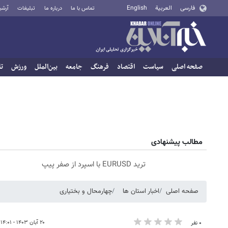
فارسی
العربية
English
تماس با ما
درباره ما
تبلیغات
آرشی
صفحه اصلی
سیاست
اقتصاد
فرهنگ
جامعه
بین‌الملل
ورزش
تا
مطالب پیشنهادی
ترید EURUSD با اسپرد از صفر پیپ
صفحه اصلی
اخبار استان ها
چهارمحال و بختیاری
۲۰ آبان ۱۴۰۳ - ۱۴:۰۱
۰ نفر