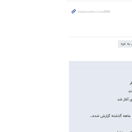
به غزه
ر
ند