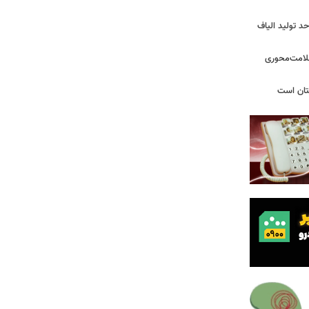
د تولید الیاف
سلامت‌محوری
تان است