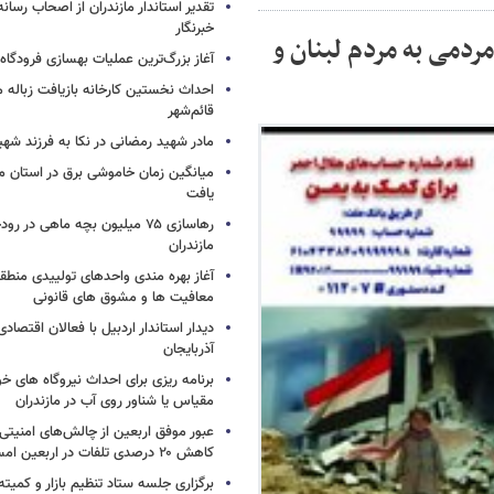
تقدیر استاندار مازندران از اصحاب رسان
خبرنگار
ال کمکهای مردمی به مردم لبنان و
آغاز بزرگ‌ترین عملیات بهسازی فرودگا
احداث نخستین کارخانه بازیافت زباله ما
قائم‌شهر
مادر شهید رمضانی در نکا به فرزند 
میانگین زمان خاموشی برق در استان م
یافت
رهاسازی ۷۵ میلیون بچه ماهی در ر
مازندران
آغاز بهره مندی واحدهای تولییدی منطقه 
معافیت ها و مشوق های قانونی
دیدار استاندار اردبیل با فعالان اقتصا
آذربایجان
برنامه ریزی برای احداث نیروگاه های
مقیاس یا شناور روی آب در مازندران
عبور موفق اربعین از چالش‌های امنیتی 
کاهش ۲۰ درصدی تلفات در اربعین امسال
برگزاری جلسه ستاد تنظیم بازار و کمیته