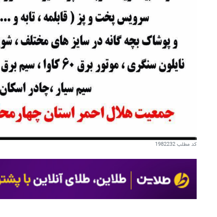
کد مطلب
1982232