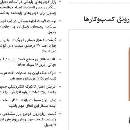
بازار خودروهای وارداتی در آستانه بحرا
سنگین رییس اتحادیه: تعداد حواله‌های
چندین برابر خودروهای واردشده به کش
رونق کسب‌وکارها
لیست قیمت اجاره مسکن در قم/ اجاره آ
سالاریه، پردیسان، زنبیل‌آباد و... چقدر 
جدول
گوشت ۴ هزار تومانی این‌گونه میلی
چرا با افت ۳۰ درصدی قیمت دام، گ
نمی‌شود؟
طلا به بالاترین سطح قیمتی رسید/ قی
جهانی امروز ۱۶ مرداد ۱۴۰۵
شوک جنگ ایران به صادرات نفت عربست
نفت آمریکا از عربستان صفر شد
افزایش اعتبار کالابرگ الکترونیکی جدی
جلسه ویژه دولت درباره افزایش مبلغ کا
زمان واریز معوقات بازنشستگان مشخ
آینده منتظر این اتفاق مهم باشید!
قیمت ارزان‌ترین خودرو بازار مشخص ش
+ جدول