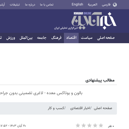
فارسی
العربية
English
تماس با ما
درباره ما
تبلیغات
آرشی
صفحه اصلی
سیاست
اقتصاد
فرهنگ
جامعه
بین‌الملل
ورزش
تا
مطالب پیشنهادی
بالون و بوتاکس معده - لاغری تضمینی بدون جراح
صفحه اصلی
اخبار اقتصادی
کسب و کار
۲۰ آبان ۱۴۰۳ - ۱۷:۵۲
۰ نفر