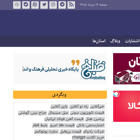
جمعه ۱۶ مرداد ۱۴۰۵
انتشارات
وبلاگ
استان‌ها
وبگردی
خبرآنلاین
راه نو آنلاین
بازی آنلاین
قیمت تلویزیون سونی
مبل مینیمال
جراح بینی گوشتی
پرشین هتل
قیمت آهن فولاد ایرانیان
اعتبارسنجی بانکی
قیمت طلا امروز
بلیط قطار
شرکت رادوکو
قیمت پروفیل
سایت یوتوتایمز
خرید اکانت chatgpt