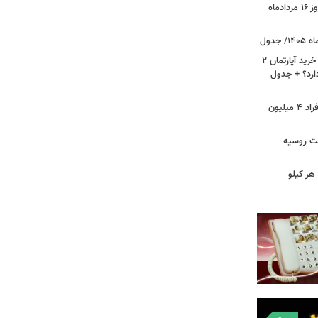
قیمت جدید دلار، یورو و سایر ارزها امروز ۱۶ مردادماه
لیست قیمت خرید مسکن در نازی‌آباد/ خرید آپارتمان ۲
دارد؟ + جدول
سرپرستان خانوار بخوانند/ حساب این افراد ۴ میلیون
فت روسیه
هر کیلو