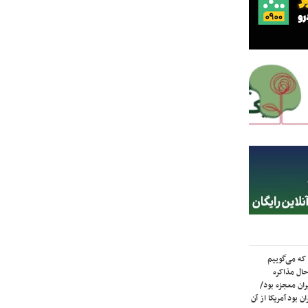
که می‌گوییم
حال مذاکره
ران معجزه بود/
ن بود آمریکا از آن