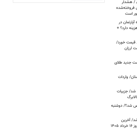
ن / هشدار
 فروخته‌شده
ور است
پارتمان در
هزینه دارد؟ +
ونی قیمت خورد/
وشت ارزان
مت جدید طلای
ان/ واردات
 شد/ جزییات
لابرگ
ص شد؟/ دوشنبه
د/ آخرین
وضعیت قیمت خودروهای پرفروش امروز ۱۶ خرداد ۱۴۰۵