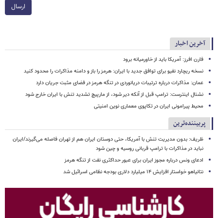
ارسال
آخرین اخبار
فارن افرز: آمریکا باید از خاورمیانه برود
نسخه ریچارد نفیو برای توافق جدید با ایران: هرمز را باز و دامنه مذاکرات را محدود کنید
عمان: مذاکرات درباره ترتیبات دریانوردی در تنگه هرمز در فضای مثبت جریان دارد
نشنال اینترست: ترامپ قبل از آنکه دیر شود، از مارپیچ تشدید تنش با ایران خارج شود
محیط پیرامونی ایران در تکاپوی معماری نوین امنیتی
پربیننده‌ترین
ظریف: بدون مدیریت تنش با آمریکا، حتی دوستان ایران هم از تهران فاصله می‌گیرند/ایران
نباید در مذاکرات با ترامپ قربانی روسیه و چین شود
ادعای ونس درباره مجوز ایران برای عبور حداکثری نفت از تنگه هرمز
نتانیاهو خواستار افزایش ۱۴ میلیارد دلاری بودجه نظامی اسرائیل شد