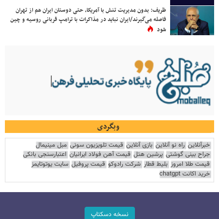
ظریف: بدون مدیریت تنش با آمریکا، حتی دوستان ایران هم از تهران
فاصله می‌گیرند/ایران نباید در مذاکرات با ترامپ قربانی روسیه و چین
شود
وبگردی
خبرآنلاین
راه نو آنلاین
بازی آنلاین
قیمت تلویزیون سونی
مبل مینیمال
جراح بینی گوشتی
پرشین هتل
قیمت آهن فولاد ایرانیان
اعتبارسنجی بانکی
قیمت طلا امروز
بلیط قطار
شرکت رادوکو
قیمت پروفیل
سایت یوتوتایمز
خرید اکانت chatgpt
نسخه دسکتاپ