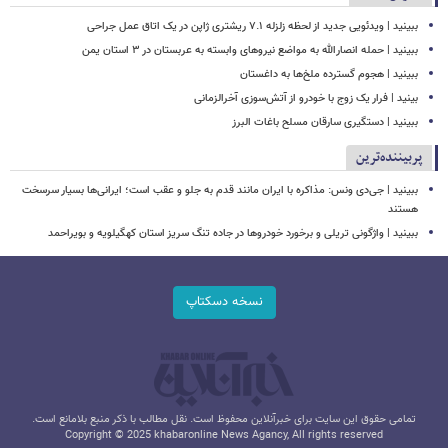
ببینید | ویدئویی جدید از لحظه زلزله ۷.۱ ریشتری ژاپن در یک اتاق عمل جراحی
ببینید | حمله انصارالله به مواضع نیروهای وابسته به عربستان در ۳ استان یمن
ببینید | هجوم گسترده ملخ‌ها به داغستان
بینید | فرار یک زوج با خودرو از آتش‌سوزی آخرالزمانی
ببینید | دستگیری سارقان مسلح باغات البرز
پربیننده‌ترین
ببینید | جی‌دی ونس: مذاکره با ایران مانند قدم به جلو و عقب است؛ ایرانی‌ها بسیار سرسخت
هستند
ببینید | واژگونی تریلی و برخورد خودروها در جاده تنگ سریز استان کهگیلویه و بویراحمد
نسخه دسکتاپ
تمامی حقوق این سایت برای خبرآنلاین محفوظ است. نقل مطالب با ذکر منبع بلامانع است.
Copyright © 2025 khabaronline News Agancy, All rights reserved