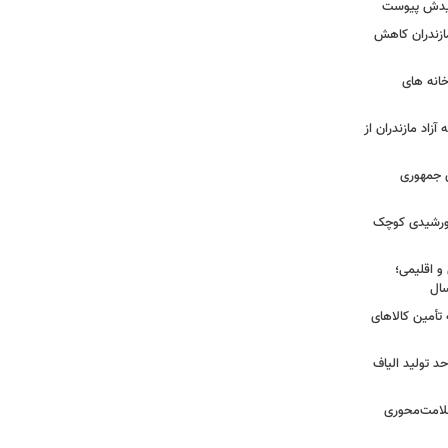
شهیدش پیوست
ازندران کاهش
ودخانه های
آزاد مازندران از
دی جمهوری
 خورشیدی کوچک
و اقلیمی؛
 تأمین کالاهای
د تولید الیاف
سلامت‌محوری