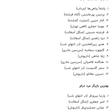
۱. پانته‌آ پناهی‌ها (مرداب)
۲. پردیس پورعابدینی (گناه فرشته)
۳. الناز حبیبی (حیثیت گمشده)
۴. مهسا حجازی (افعی تهران)
۵. فرشته حسینی (جنگل آسفالت)
۶. دیبا زاهدی (جنگل آسفالت)
۷. هدی زین‌العابدین (در انتهای شب)
۸. گلچهره سجادیه (سرزمین مادری)
۹. ژیلا شاهی (داریوش)
۱۰. هنگامه قاضیانی (سرزمین مادری)
۱۱. سحر گلدوست (در انتهای شب)
۱۲. نسرین مقانلو (داریوش)
بهترین بازیگر مرد درام
۱. پارسا پیروزفر (در انتهای شب)
۲. امیر جعفری (جنگل آسفالت)
۳. عباس جمشیدی‌فر (داریوش)