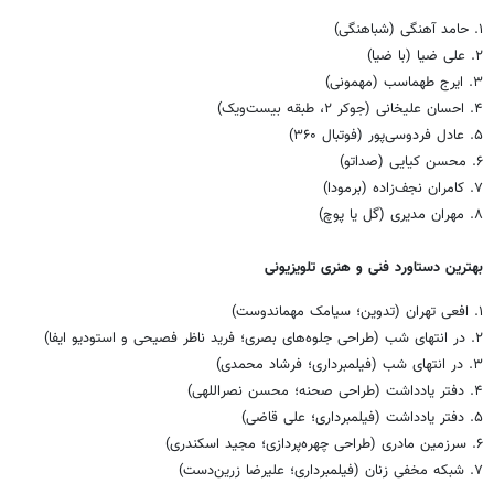
۱. حامد آهنگی (شباهنگی)
۲. علی ضیا (با ضیا)
۳. ایرج طهماسب (مهمونی)
۴. احسان علیخانی (جوکر ۲، طبقه بیست‌ویک)
۵. عادل فردوسی‌پور (فوتبال ۳۶۰)
۶. محسن کیایی (صداتو)
۷. کامران نجف‌زاده (برمودا)
۸. مهران مدیری (گل یا پوچ)
بهترین دستاورد فنی و هنری تلویزیونی
۱. افعی تهران (تدوین؛ سیامک مهماندوست)
۲. در انتهای شب (طراحی جلوه‌های بصری؛ فرید ناظر فصیحی و استودیو ایفا)
۳. در انتهای شب (فیلمبرداری؛ فرشاد محمدی)
۴. دفتر یادداشت (طراحی صحنه؛ محسن نصراللهی)
۵. دفتر یادداشت (فیلمبرداری؛ علی قاضی)
۶. سرزمین مادری (طراحی چهره‌پردازی؛ مجید اسکندری)
۷. شبکه مخفی زنان (فیلمبرداری؛ علیرضا زرین‌دست)