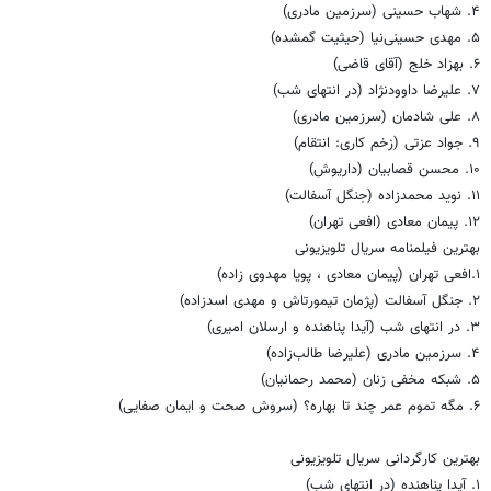
۴. شهاب حسینی (سرزمین مادری)
۵. مهدی حسینی‌نیا (حیثیت گمشده)
۶. بهزاد خلج (آقای قاضی)
۷. علیرضا داوودنژاد (در انتهای شب)
۸. علی شادمان (سرزمین مادری)
۹. جواد عزتی (زخم کاری: انتقام)
۱۰. محسن قصابیان (داریوش)
۱۱. نوید محمدزاده (جنگل آسفالت)
۱۲. پیمان معادی (افعی تهران)
بهترین فیلمنامه سریال تلویزیونی
۱.افعی تهران (پیمان معادی ، پویا مهدوی زاده)
۲. جنگل آسفالت (پژمان تیمورتاش و مهدی اسدزاده)
۳. در انتهای شب (آیدا پناهنده و ارسلان امیری)
۴. سرزمین مادری (علیرضا طالب‌زاده)
۵. شبکه مخفی زنان (محمد رحمانیان)
۶. مگه تموم عمر چند تا بهاره؟ (سروش صحت و ایمان صفایی)
بهترین کارگردانی سریال تلویزیونی
۱. آیدا پناهنده (در انتهای شب)