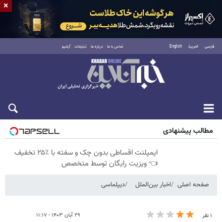
×
فارسی
العربية
English
تماس با ما
درباره ما
تبلیغات
آرشیو
جمعه ۱۶ مرداد ۱۴۰۵
مطالب پیشنهادی
ایمپلنت اقساطی بدون چک و سفته با ٪۲۵ تخفیف
👈 ویزیت رایگان توسط متخصص
صفحه اصلی
اخبار بین‌الملل
دیپلماسی
۲۹ آبان ۱۴۰۳ - ۱۱:۱۷
۱ نفر