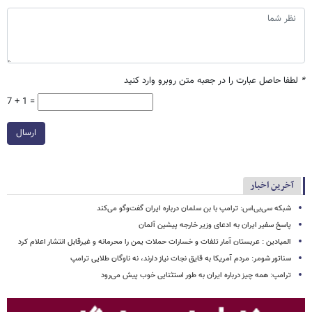
*
لطفا حاصل عبارت را در جعبه متن روبرو وارد کنید
7 + 1 =
ارسال
آخرین اخبار
شبکه سی‌بی‌اس: ترامپ با بن سلمان درباره ایران گفت‌وگو می‌کند
پاسخ سفیر ایران به ادعای وزیر خارجه پیشین آلمان
المیادین : عربستان آمار تلفات و خسارات حملات یمن را محرمانه و غیرقابل انتشار اعلام کرد
سناتور شومر: مردم آمریکا به قایق نجات نیاز دارند، نه ناوگان طلایی ترامپ
ترامپ: همه چیز درباره ایران به طور استثنایی خوب پیش می‌رود