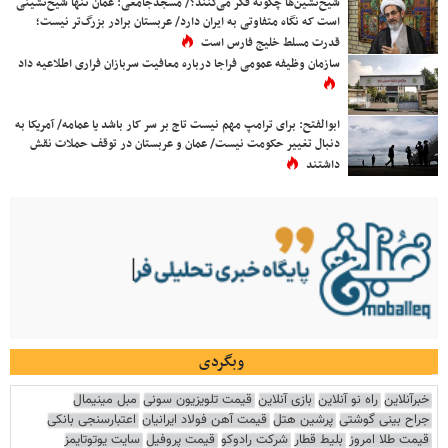
شیخ‌نشین‌ها چگونه فکر می‌کنند؟/ مسجدجامعی: عمان تنها شیخ‌نشینی
است که نگاه متفاوتی به ایران دارد/ عربستان برادر بزرگ‌تر نیست؛
قدرت مسلط خلیج فارس است
سازمان وظیفه عمومی فراجا درباره معافیت سربازان فراری اطلاعیه داد
ابوالفتح: برای ترامپ مهم نیست تاج بر سر کار باشد یا عمامه/ آمریکا به
دنبال تغییر حکومت نیست/ عمان و عربستان در توقف حملات نقش
داشتند
وبگردی
خبرآنلاین
راه نو آنلاین
بازی آنلاین
قیمت تلویزیون سونی
مبل مینیمال
جراح بینی گوشتی
پرشین هتل
قیمت آهن فولاد ایرانیان
اعتبارسنجی بانکی
قیمت طلا امروز
بلیط قطار
شرکت رادوکو
قیمت پروفیل
سایت یوتوتایمز