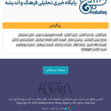
وبگردی
خبرآنلاین
راه نو آنلاین
بازی آنلاین
قیمت تلویزیون سونی
مبل مینیمال
جراح بینی گوشتی
پرشین هتل
قیمت آهن فولاد ایرانیان
اعتبارسنجی بانکی
قیمت طلا امروز
بلیط قطار
شرکت رادوکو
قیمت پروفیل
سایت یوتوتایمز
خرید اکانت chatgpt
نسخه دسکتاپ
تمامی حقوق این سایت برای خبرآنلاین محفوظ است. نقل مطالب با ذکر منبع بلامانع است.
Copyright © 2025 khabaronline News Agancy, All rights reserved
طراحی و تولید: نستوه