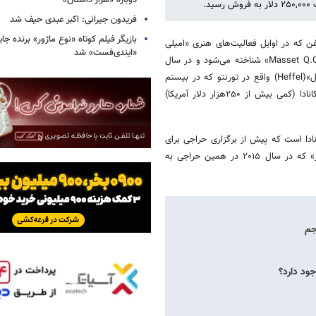
دوباره «هزار داستان»
.
فریدون جیرانی: اکبر عبدی حیف شد
بازیگر فیلم کوتاه «نوع ماژور» برنده جا
 که در اوایل فعالیت‌های هنری «امیلی
«ایندی‌فست» شد
کار» تعلق داشت، هنرمند کانادایی، خبرساز شد. این تابلو نقاشی که با نام «Masset Q.C.I» شناخته می‌شود و در سال
۱۹۱۲ میلادی توسط این هنرمند خلق شده است در حراجی هنرهای زیبای «هفل»(Heffel) واقع در تورنتو که در بیستم
نوامبر برگزار شد به مزایده گذاشته شد و سرانجام به قیمت ۳۴۹هزار دلار کانادا (کمی بیش از ۲۵۰هزار دلار آمریکا)
سیار بالاتر از ۱۰۰ هزار دلار تا ۲۰۰ هزار دلار کانادا است که پیش از برگزاری حراجی برای
آن پیش‌بینی‌شده بود، اما از قیمت نقاشی «نور جنگل» (۱۹۳۰) اثر «امیلی کار» که در سال ۲۰۱۵ در همین حراجی به
جم
جود دارد؟