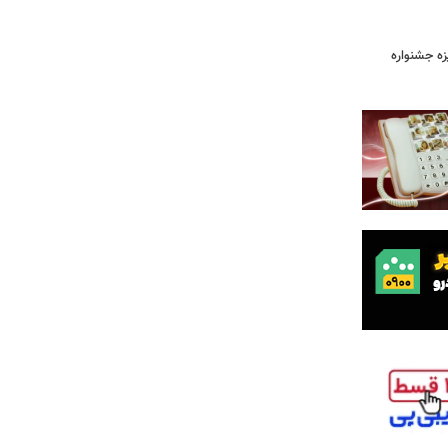
یزه جشنواره