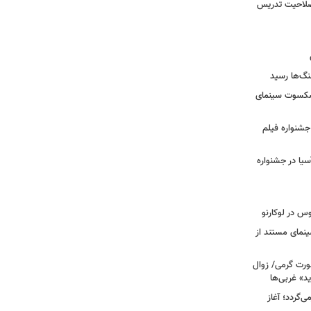
 صلاحیت تدریس
نگ‌ها رسید
یشکسوت سینمای
ن جشنواره فیلم
سیا در جشنواره
وس در لوکارنو
نمای مستند از
رت گرمی/ زوال
ید» غربی‌ها
جرا بازمی‌گردد؛ آغاز