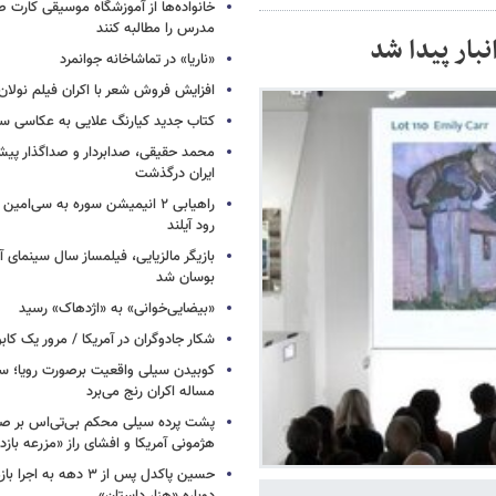
خانواده‌ها از آموزشگاه موسیقی کارت
مدرس را مطالبه کنند
نبار پیدا شد
«ناریا» در تماشاخانه جوانمرد
افزایش فروش شعر با اکران فیلم نولان
کتاب جدید کیارنگ علایی به عکاسی س
محمد حقیقی، صدابردار و صداگذار پ
ایران درگذشت
راهیابی ۲ انیمیشن سوره به سی‌امی
رود آیلند
بازیگر مالزیایی، فیلمساز سال سینمای آ
بوسان شد
«بیضایی‌خوانی» به «اژدهاک» رسید
شکار جادوگران در آمریکا / مرور یک کاب
کوبیدن سیلی واقعیت برصورت رویا؛ سی
مساله اکران رنج می‌برد
پشت پرده سیلی محکم بی‌تی‌اس بر صو
هژمونی آمریکا و افشای راز «مزرعه بازد
حسین پاکدل پس از ۳ دهه به ا