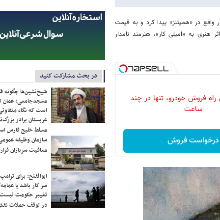
 واقع در «همپتنز» پیدا کرد و به قیمت
ر هنری به «امیلی کار»، هنرمند نامدار
در بحث مشارکت کنید
شیخ‌نشین‌ها چگونه فک
 راه فروش خودرو، تنها در چند
مسجدجامعی: عمان تن
ساعت
است که نگاه متفاوتی 
عربستان برادر بزرگ‌
مسلط خلیج فارس ا
درخواست فروش
سازمان وظیفه عمومی 
معافیت سربازان فراری
ابوالفتح: برای ترامپ
سر کار باشد یا عمامه/
تغییر حکومت نیست/ 
در توقف حملات نقش