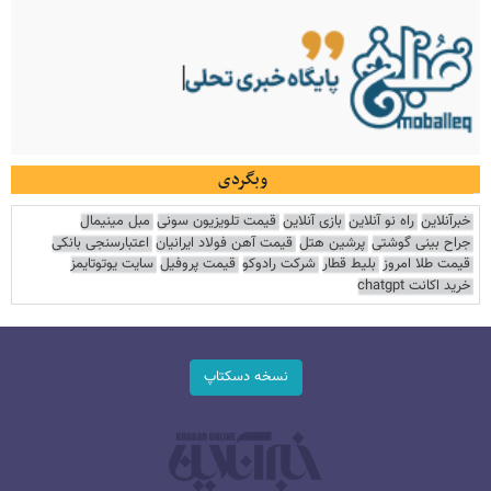
وبگردی
خبرآنلاین
راه نو آنلاین
بازی آنلاین
قیمت تلویزیون سونی
مبل مینیمال
جراح بینی گوشتی
پرشین هتل
قیمت آهن فولاد ایرانیان
اعتبارسنجی بانکی
قیمت طلا امروز
بلیط قطار
شرکت رادوکو
قیمت پروفیل
سایت یوتوتایمز
خرید اکانت chatgpt
نسخه دسکتاپ