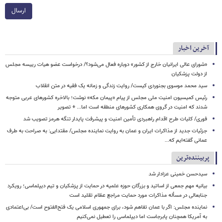
ارسال
آخرین اخبار
«شورای عالی ایرانیان خارج از کشور» دوباره فعال می‌شود؟/ درخواست عضو هیات رییسه مجلس
از دولت پزشکیان
سید محمد موسوی بجنوردی کیست/ روایت زندگی و زمانه یک فقیه در متن انقلاب
رئیس کمیسیون امنیت ملی مجلس از پیام «پیمان مکه» نوشت؛ بالاخره کشورهای عربی متوجه
شدند که امنیت در گروی همکاری کشورهای منطقه است اما... + تصویر
فوری/ کلیات طرح اقدام راهبردی تأمین امنیت و پیشرفت پایدار تنگه هرمز تصویب شد
جزئیات جدید از مذاکرات ایران و عمان به روایت نماینده مجلس/ مقتدایی: به صراحت به طرف
عمانی گفته‌ایم که...
پربیننده‌ترین
سیدحسن خمینی عزادار شد
بیانیه مهم جمعی از اساتید و بزرگان حوزه علمیه در حمایت از پزشکیان و تیم دیپلماسی؛ رویکرد
جنابعالی در مسأله مذاکرات مورد حمایت مراجع عظام تقلید است
نماینده مجلس: اگر با عمان تفاهم شود، برای جمهوری اسلامی یک فتح‌الفتوح است/ بی‌اعتمادی
به آمریکا همچنان پابرجاست اما دیپلماسی را تعطیل نمی‌کنیم