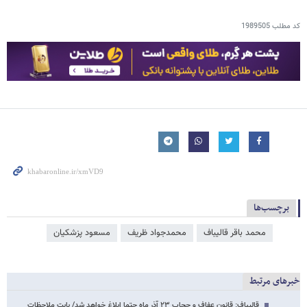
کد مطلب
1989505
برچسب‌ها
محمد باقر قالیباف
محمدجواد ظریف
مسعود پزشکیان
خبرهای مرتبط
قالیباف: قانون عفاف و حجاب ۲۳ آذر ماه حتما ابلاغ خواهد شد/ بابت ملاحظات