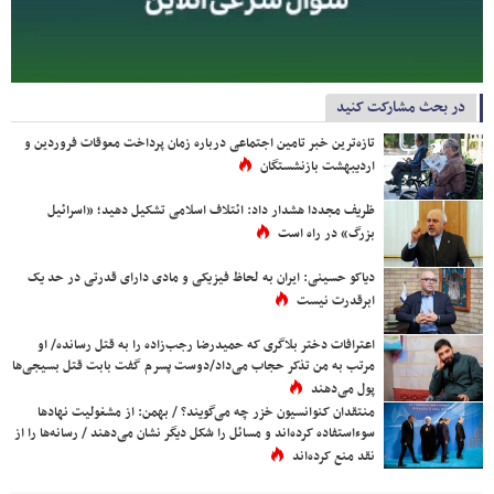
در بحث مشارکت کنید
تازه‌ترین خبر تامین اجتماعی درباره زمان پرداخت معوقات فروردین و
اردیبهشت بازنشستگان
ظریف مجددا هشدار داد: ائتلاف اسلامی تشکیل دهید؛ «اسرائیل
بزرگ» در راه است
دیاکو حسینی: ایران به لحاظ فیزیکی و مادی دارای قدرتی در حد یک
ابرقدرت نیست
اعترافات دختر بلاگری که حمیدرضا رجب‌زاده را به قتل رسانده/ او
مرتب به من تذکر حجاب می‌داد/دوست پسرم گفت بابت قتل بسیجی‌ها
پول می‌دهند
منتقدان کنوانسیون خزر چه می‌گویند؟ / بهمن: از مشغولیت نهادها
سوءاستفاده کرده‌اند و مسائل را شکل دیگر نشان می‌دهند / رسانه‌ها را از
نقد منع کرده‌اند