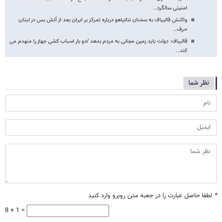
امنیتی سالگرد…
واکنش قالیباف به سخنان نتانیاهو درباره تمرکز بر ایران بعد از آتش بس در لبنان:
حرف…
قالیباف: دولت باید زمین مجانی به مردم بدهد /دو بار اسباب کشی جهاز را منهدم می
کند…
نظر شما
*
لطفا حاصل عبارت را در جعبه متن روبرو وارد کنید
8 + 1 =