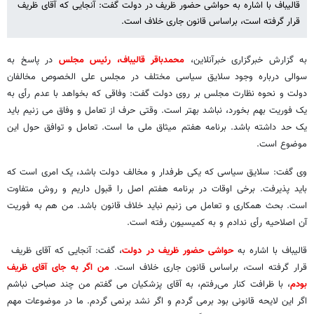
قالیباف با اشاره به حواشی حضور ظریف در دولت گفت: آنجایی که آقای ظریف
قرار گرفته است، براساس قانون جاری خلاف است.
به گزارش خبرگزاری خبرآنلاین،
محمدباقر قالیباف، رئیس مجلس
در پاسخ به
سوالی درباره وجود سلایق سیاسی مختلف در مجلس علی الخصوص مخالفان
دولت و نحوه نظارت مجلس بر روی دولت گفت: وفاقی که بخواهد با عدم رأی به
یک فوریت بهم بخورد، نباشد بهتر است. وقتی حرف از تعامل و وفاق می زنیم باید
یک حد داشته باشد. برنامه هفتم میثاق ملی ما است. تعامل و توافق حول این
موضوع است.
وی گفت: سلایق سیاسی که یکی طرفدار و مخالف دولت باشد، یک امری است که
باید پذیرفت. برخی اوقات در برنامه هفتم اصل را قبول داریم و روش متفاوت
است. بحث همکاری و تعامل می زنیم نباید خلاف قانون باشد. من هم به فوریت
آن اصلاحیه رأی ندادم و به کمیسیون رفته است.
قالیباف با اشاره به
حواشی حضور ظریف در دولت
، گفت: آنجایی که آقای ظریف
قرار گرفته است، براساس قانون جاری خلاف است.
من اگر به جای آقای ظریف
بودم
، با ظرافت کنار می‌رفتم، به آقای پزشکیان می گفتم من چند صباحی نباشم
اگر این لایحه قانونی بود برمی گردم و اگر نشد برنمی گردم. ما در موضوعات مهم