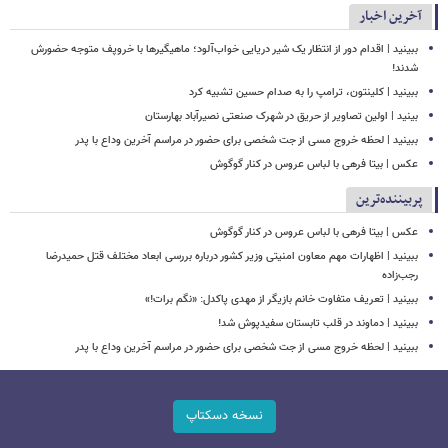
آخرین اخبار
ببینید | اقدام دور از انتظار یک شیر دریایی خواب‌آلود؛ ماهیگیرها با خروپف متوجه حضورش
شدند!
ببینید | کلینتون، ترامپ را به صدام حسین تشبیه کرد
بینید | اولین تصاویر از حریق در شهرک صنعتی نصیرآباد بهارستان
ببینید | لحظه خروج مسی از جت شخصی برای حضور در مراسم آخرین وداع با پدر
عکس | بیتا فرهی با لباس عروس در کنار گوگوش
پربیننده‌ترین
عکس | بیتا فرهی با لباس عروس در کنار گوگوش
ببینید | اظهارات مهم معاون امنیتی وزیر کشور درباره بررسی ابعاد مختلف قتل حمیدرضا
رجب‌زاده
ببینید | تعریف متفاوت خانم بازیگر از مهدی پاکدل: «نگم برات!»
ببینید | دماوند در قلب تابستان سفیدپوش شد!
ببینید | لحظه خروج مسی از جت شخصی برای حضور در مراسم آخرین وداع با پدر
نسخه دسکتاپ