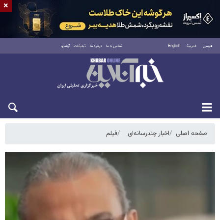
×
فارسی
العربية
English
تماس با ما
درباره ما
تبلیغات
آرشیو
یکشنبه ۱۸ مرداد ۱۴۰۵
صفحه اصلی
اخبار چندرسانه‌ای
فیلم