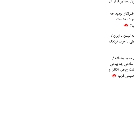
ن بود آمریکا از آن
برنگار بودید چه
ور در نشست
د؟
لبنان با ایران /
ی با حزب نزدیک
 جدید منطقه /
اسلامی چه پیامی
لث ریاض، آنکارا و
 امنیتی غرب