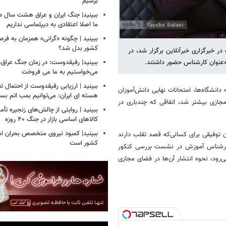
برسیم
ببینید| جنگ ایران و عراق هشت سال 
ما اصلا اعتقادی به دیپلماسی نداریم
ببینید | چگونه «گرانی» همزمان به فرص
کشور بدل شد؟
خبرگزاری خبرآنلاین برگزار شد، در
ببینید| رفیقدوست: در زمان جنگ عراق
‌عنوان کارشناس حضور داشتند.
می‌خواستیم به ما می فروخت
ببینید | ارزیابی رفیقدوست از احتمال ت
انشگاه‌ها، امتحانات نهایی دانش‌آموزان
هسته ای ایران: می‌توانیم بمب اتم بساز
مجازی بیشتر شد، اتفاقی که چندباری در
ببینید | روایتی از چالش‌های زنجیره تأم
کالاهای اساسی بازار در جنگ ۴۰ روزه
ببینید| کمبود نیروی متخصص بحران ام
توفیقی برای کسانی‌که قصد تقلب دارند
کشور است
، کارشناس آموزش در نشست بررسی کنکور
ی‌رود، نحوه انتشار آن‌ها در فضای مجازی