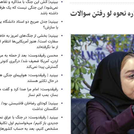
ببینید| آتش این جنگ با مذاکره و تفا
نمی‌شود/ این جنگی نیست که یک طرف 
 نحوه لو رفتن سوالات
داشته باشد
ببینید| جدل صریح دو استاد دانشگاه ب
یا سازش؟
ببینید| بخشی از جنگ‌های امروز به خا
سفارت است/ هنوز آمریکایی‌ها انتقام 
از ما نگرفته‌اند
محسن رفیقدوست: بعد از حمله به مراکز
اردن، آمریکا ضعیف شد/ درگیری کنونی ب
گسترش پیدا نمی‌کند
ببینید | رفیقدوست: هواپیمای جنگی هم
در حال تکثیر هستند
رفیقدوست: امام مرا صدا کرد و گفت 
بساز، بمب اتم نساز
ببینید| کودتای رضاخان فاشیستی بود/ 
انگلستان نداشت
ببینید | رفیقدوست: در جنگ با عراق ن
جدیدی باز کنیم/ میخواستیم اول تکلیف
مشخص کنیم، بعد به حساب کشورهای