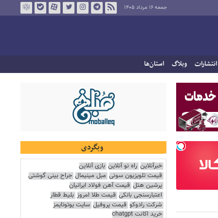
جمعه ۱۶ مرداد ۱۴۰۵
انتشارات
وبلاگ
استان‌ها
وبگردی
خبرآنلاین
راه نو آنلاین
بازی آنلاین
قیمت تلویزیون سونی
مبل مینیمال
جراح بینی گوشتی
پرشین هتل
قیمت آهن فولاد ایرانیان
اعتبارسنجی بانکی
قیمت طلا امروز
بلیط قطار
شرکت رادوکو
قیمت پروفیل
سایت یوتوتایمز
خرید اکانت chatgpt