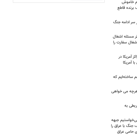
هم خاموش
برنده قاطع
ر سر ادامه جنگ
طر مسئله اشغال
اشغال سفارت را
 آمریکا در
ا آمریکا
 ساخته‌ایم که
هرچه می خواهی
ربطی به
می‌خواستیم جبهه
 جنگ با عراق را
 حامی عراق