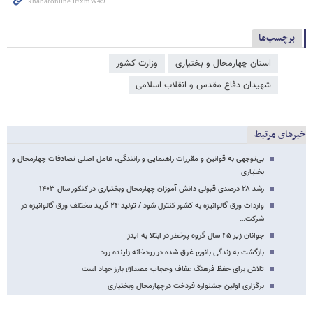
برچسب‌ها
استان چهارمحال و بختیاری
وزارت کشور
شهیدان دفاع مقدس و انقلاب اسلامی
خبرهای مرتبط
بی‌توجهی به قوانین و مقررات راهنمایی و رانندگی، عامل اصلی تصادفات چهارمحال و
بختیاری
رشد ۲۸ درصدی قبولی دانش آموزان چهارمحال وبختیاری در کنکور سال ۱۴۰۳
واردات ورق گالوانیزه به کشور کنترل شود / تولید ۲۴ گرید مختلف ورق گالوانیزه در
شرکت…
جوانان زیر ۴۵ سال گروه پرخطر در ابتلا به ایدز
بازگشت به زندگی بانوی غرق شده در رودخانه زاینده رود
تلاش برای حفظ فرهنگ عفاف وحجاب مصداق بارز جهاد است
برگزاری اولین جشنواره فردخت درچهارمحال وبختیاری