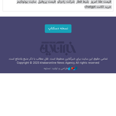
قیمت طلا امروز
بلیط قطار
شرکت رادوکو
قیمت پروفیل
سایت یوتوتایمز
خرید اکانت chatgpt
نسخه دسکتاپ
تمامی حقوق این سایت برای خبرآنلاین محفوظ است. نقل مطالب با ذکر منبع بلامانع است.
Copyright © 2025 khabaronline News Agancy, All rights reserved
طراحی و تولید: نستوه