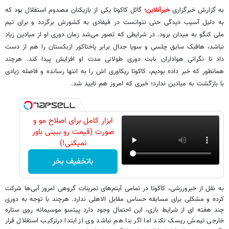
به گزارش خبرگزاری
خبرآنلاین
؛ گائل کاکوتا یکی از بازیکنان مصدوم استقلال بود که
به دلیل آسیب دیدگی حتی نتوانست در فیفادی به کشورش برگردد و برای تیم
ملی کنگو به میدان برود. در شرایطی که تصور می‌شد زمان دوری او از میادین زیاد
نباشد، هافبک سابق چلسی و سویا جدال برابر پاختاکور ازبکستان را هم از دست
داد تا نگرانی هواداران بابت دوری طولانی مدت او افزایش پیدا کند. هرچند
همانطور که خبر داده بودیم، کاکوتا ریکاوری اش را به انتها رسانده و فاصله زیادی
با بازگشت به میادین ندارد؛ خبری که امروز هم تایید شد.
ابزار کامل برای اصلاح مو و
صورت (قیمت رو ببینی باور
نمیکنی!)
باتخفیف بخر
به نقل از خبرورزشی، کاکوتا در تمامی آیتم‌های تمرینات گروهی امروز آبی‌ها شرکت
کرده و مشکلی برای مسابقه حساس مقابل الاهلی ندارد. هرچند با توجه به دوری
چند هفته ای از شرایط بازی، این احتمال وجود دارد پیتسو موسیمانه روی ستاره
خارجی تیمش ریسک نکند اما اگر بنا هم نباشد وی از ابتدا درترکیب استقلال قرار