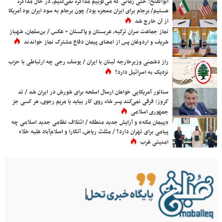
ابوالفتح: حتی زمانی که می‌گوییم مذاکره نمی‌کنیم، در حال مذاکره
هستیم/ برجام برای ایران معجزه بود/ چون برجام به سود ایران بود آمریکا
از آن خارج شد
نماز جماعت سران ترکیه، عربستان و پاکستان + عکس / بن‌سلمان، شهباز
شریف و اردوغان پس از امضای پیمان دفاع مشترک نماز خواندند
راز دشمنی وزیرخارجه لبنان با ایران / یوسف رجی چه ارتباطی با حزب
نزدیک به اسرائیل دارد؟
سناتور آمریکایی خواهان ارسال اسلحه برای شورش در ایران شد / تد
کروز: فرقی نمی‌کند پسر شاه روی کار بیاید یا مریم رجوی، هر کسی جز
جمهوری اسلامی
«پیمان مکه» و آرایش جدید منطقه / ائتلاف نظامی جدید اسلامی چه
پیامی برای تهران دارد؟ / مثلث ریاض، آنکارا و اسلام‌آباد علیه خلاء
امنیتی غرب