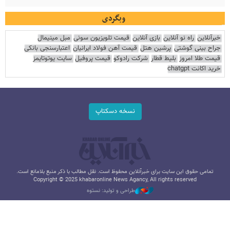
وبگردی
خبرآنلاین
راه نو آنلاین
بازی آنلاین
قیمت تلویزیون سونی
مبل مینیمال
جراح بینی گوشتی
پرشین هتل
قیمت آهن فولاد ایرانیان
اعتبارسنجی بانکی
قیمت طلا امروز
بلیط قطار
شرکت رادوکو
قیمت پروفیل
سایت یوتوتایمز
خرید اکانت chatgpt
نسخه دسکتاپ
تمامی حقوق این سایت برای خبرآنلاین محفوظ است. نقل مطالب با ذکر منبع بلامانع است.
Copyright © 2025 khabaronline News Agancy, All rights reserved
طراحی و تولید: نستوه