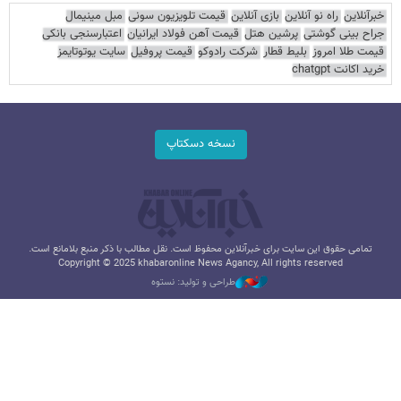
خبرآنلاین
راه نو آنلاین
بازی آنلاین
قیمت تلویزیون سونی
مبل مینیمال
جراح بینی گوشتی
پرشین هتل
قیمت آهن فولاد ایرانیان
اعتبارسنجی بانکی
قیمت طلا امروز
بلیط قطار
شرکت رادوکو
قیمت پروفیل
سایت یوتوتایمز
خرید اکانت chatgpt
نسخه دسکتاپ
تمامی حقوق این سایت برای خبرآنلاین محفوظ است. نقل مطالب با ذکر منبع بلامانع است.
Copyright © 2025 khabaronline News Agancy, All rights reserved
طراحی و تولید: نستوه