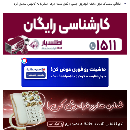
اتفاقی ترسناک برای مالک خودروی چینی / قفل شدن درها، سفر را به کابوس تبدیل کرد