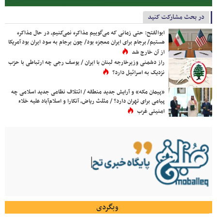
در بحث مشارکت کنید
ابوالفتح: حتی زمانی که می‌گوییم مذاکره نمی‌کنیم، در حال مذاکره
هستیم/ برجام برای ایران معجزه بود/ چون برجام به سود ایران بود آمریکا
از آن خارج شد
راز دشمنی وزیرخارجه لبنان با ایران / یوسف رجی چه ارتباطی با حزب
نزدیک به اسرائیل دارد؟
«پیمان مکه» و آرایش جدید منطقه / ائتلاف نظامی جدید اسلامی چه
پیامی برای تهران دارد؟ / مثلث ریاض، آنکارا و اسلام‌آباد علیه خلاء
امنیتی غرب
وبگردی