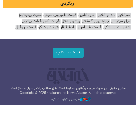
وبگردی
خبرآنلاین
راه نو آنلاین
بازی آنلاین
قیمت تلویزیون سونی
سایت یوتوتایمز
مبل مینیمال
جراح بینی گوشتی
پرشین هتل
قیمت آهن فولاد ایرانیان
اعتبارسنجی بانکی
قیمت طلا امروز
بلیط قطار
شرکت رادوکو
قیمت پروفیل
نسخه دسکتاپ
تمامی حقوق این سایت برای خبرآنلاین محفوظ است. نقل مطالب با ذکر منبع بلامانع است.
Copyright © 2025 khabaronline News Agancy, All rights reserved
طراحی و تولید: نستوه