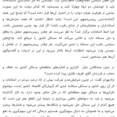
این فعال سیاسی اصلاح‌طلب خاطرنشان کرد: دوستانی که سر ناسازگاری گذاشته‌اند
باید با خودشان دو دوتا چهارتا کنند و بیندیشند که کدام دولت به این صورت
بخشی از ظرفیت هیات دولت را در اختیار آن‌ها قرار داده است؟ آیا پاسخ این همه
گشاده‌دستی رییس‌جمهور این است؟ شاید انتظار داشتند که همه سازمان‌ها و
استانداران و معاونان‌شان از جناح رقیب باشد! اگر قرار بود چنین وضعیتی باشد،
چرا اصلا انتخابات برگزار شد؟ به نظر می‌رسد هر چقدر رییس‌جمهور تمایل به وفاق
و حل مسئله دارد و تلاش می‌کند که مسائل کشور را مرتفع کند، جناح‌های
سیاسی رقیب این مسئله را جدی نمی‌گیرند. هر چقدر رییس‌جمهور از در تعامل و
دوستی وارد می‌شود انتظارات آن‌ها بالاتر می‌رود و این در ادبیات و گفت‌وگوی
آن‌ها هم مشخص است.
در میان مشکلاتی مثل ناترازی و فشارهای منطقه‌ای مسائل کشور به عفاف و
حجاب و فرزندان آقای ظریف تقلیل پیدا کرده است؟
نژادبهرام گفت: در چنین شرایطی‌عدم شرکت بیش از ۵۱ درصد مردم در انتخابات و
اثر آن روی کشور و مسائل مبتلابه جدی که گریبان‌گیر اقتصاد کشور است، موضوع
ناترازی‌ها و مسائل مهم منطقه‌ای که در حال حاضر وجود دارد، به کنار گذاشته
می‌شود و باید به دعواهای داخلی بپردازیم و نتیجه این اتفاق هم این است که
هیچ کدام از این مسائل حل نمی‌شود و شکاف‌ها بیشتر می‌شود و فشارها بیشتر
می‌شود و ما همچنان به دنبال سهم‌گیری هستیم درحالی که این سهم‌گیری به نفع