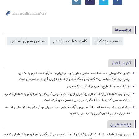
برچسب‌ها
مسعود پزشکیان
کابینه دولت چهاردهم
مجلس شورای اسلامی
آخرین اخبار
تهدید کشورهای منطقه توسط حاجی بابایی؛ پاسخ ایران به هرگونه همکاری با دشمن،
پشیمان‌کننده خواهد بود/ گسترش جنگ بیش از همه به زیان آمریکا و اسرائیل است
جزئیات جدید از طرح راهبردی امنیت تنگه هرمز
پس لرزه ادعاها درباره استعفای پزشکیان از ریاست جمهوری/ بیگدلی: هر فردی با ادعاهای کذب،
ثبات سیاسی کشور را نشانه بگیرد، در زمین دشمن بازی کرده است
پزشکیان: مشروطه نقطه عطف بیداری و آزادی‌خواهی ملت ایران بود/ مشروطه نخستین تجربه
نظام پارلمانی و قانون‌گرایی را در خاورمیانه بود
پربیننده‌ترین
پس لرزه ادعاها درباره استعفای پزشکیان از ریاست جمهوری/ بیگدلی: هر فردی با ادعاهای کذب،