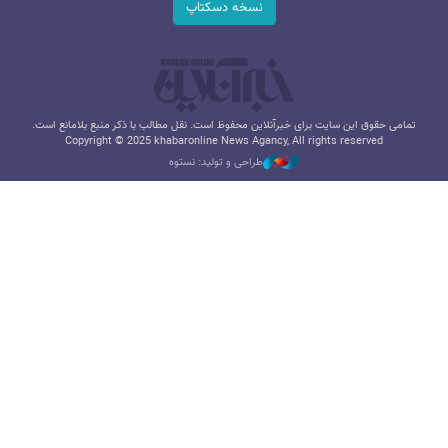
نسخه دسکتاپ
تمامی حقوق این سایت برای خبرآنلاین محفوظ است. نقل مطالب با ذکر منبع بلامانع است.
Copyright © 2025 khabaronline News Agancy, All rights reserved
طراحی و تولید: نستوه