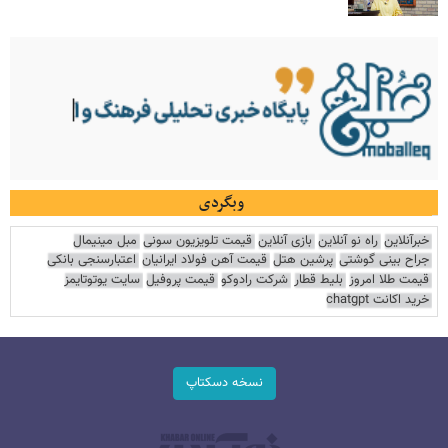
وبگردی
خبرآنلاین
راه نو آنلاین
بازی آنلاین
قیمت تلویزیون سونی
مبل مینیمال
جراح بینی گوشتی
پرشین هتل
قیمت آهن فولاد ایرانیان
اعتبارسنجی بانکی
قیمت طلا امروز
بلیط قطار
شرکت رادوکو
قیمت پروفیل
سایت یوتوتایمز
خرید اکانت chatgpt
نسخه دسکتاپ