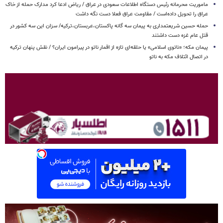
ماموریت محرمانه رئیس دستگاه اطلاعات سعودی در عراق / ریاض ادعا کرد مدارک حمله از خاک
عراق را تحویل داده‌است / مقاومت عراق فعلا دست نگه داشت
حمله حسین شریعتمداری به پیمان سه گانه پاکستان،عربستان،ترکیه/ سزان این سه کشور در
قتل عام غزه دست داشتند
پیمان مکه؛ «ناتوی اسلامی» یا حلقه‌ای تازه از اقمار ناتو در پیرامون ایران؟ / نقش پنهان ترکیه
در اتصال ائتلاف مکه به ناتو