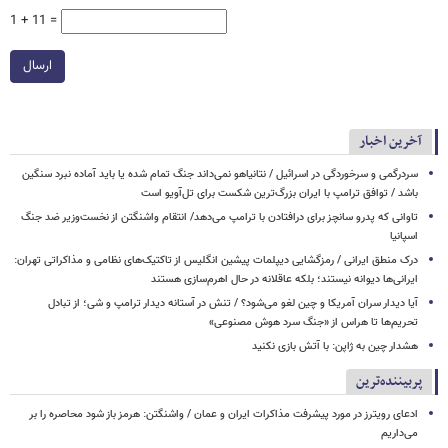
1 + 11 =
ارسال
آخرین اخبار
سردرگمی و سرخوردگی در اسرائیل / نتانیاهو نمی‌داند جنگ تمام شده یا باید آماده نبرد سنگین
باشد / توافق ترامپ با ایران بزرگ‌ترین شکست برای تل‌آویو است
تاوانی که پدرو سانچز برای درافتادن با ترامپ می‌دهد/ انتقام واشنگتن از نخست‌وزیر ضد جنگ
اسپانیا
درک منطق ایرانی / رمزگشایی دیپلمات پیشین انگلیس از تاکتیک‌های نظامی و مذاکراتی تهران:
ایرانی‌ها دیوانه نیستند؛ بلکه عاقلانه در حال اهرم‌سازی هستند
آیا دیدار سران آمریکا و چین لغو می‌شود؟ / تنش در آستانه دیدار ترامپ و شی؛ از تبادل
تحریم‌ها تا هراس از «جنگ سرد هوش مصنوعی»
هشدار چین به ژاپن: با آتش بازی نکنید
پربیننده‌ترین
ادعای رویترز در مورد پیشرفت مذاکرات ایران و عمان / واشنگتن: هرمز باز شود محاصره را بر
می‌داریم