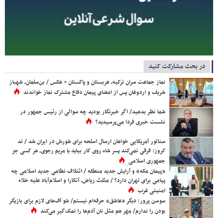
در بحث مشارکت کنید
نماز جماعت سران ترکیه، عربستان و پاکستان + عکس / بن‌سلمان، شهباز
شریف و اردوغان پس از امضای پیمان دفاع مشترک نماز خواندند
شما نظر بدهید/ اگر خبرنگار بودید چه سوالی از رئیس جمهور در
نشست خبری فردا می‌پرسیدید؟
سناتور آمریکایی خواهان ارسال اسلحه برای شورش در ایران شد / تد
کروز: فرقی نمی‌کند پسر شاه روی کار بیاید یا مریم رجوی، هر کسی جز
جمهوری اسلامی
«پیمان مکه» و آرایش جدید منطقه / ائتلاف نظامی جدید اسلامی چه
پیامی برای تهران دارد؟ / مثلث ریاض، آنکارا و اسلام‌آباد علیه خلاء
امنیتی غرب
سوسن پرور: دیگر «عاشق» حرفه‌ام نیستم/ شو آف‌های لازم برای بازیگر
بودن را ندارم/ مِهر هم مثل نان آدم‌ها را نمک‌گیر می‌کند