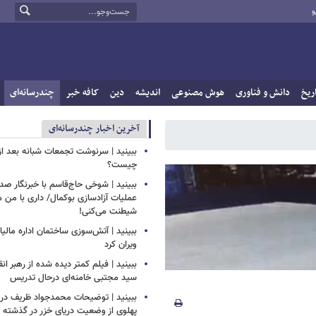
و
ریخ
دانش و فناوری
هوش مصنوعی
اندیشه
دین
کافه خبر
چندرسانه‌ای
آخرین اخبار چندرسانه‌ای
ببینید | سرنوشت تجمعات شبانه بعد از
چیست؟
ببینید | شوخی حاج‌قاسم با خبرنگار صد
عملیات آزادسازی بوکمال/ داری با من م
شیطنت می‌کنی!
ببینید | آتش‌سوزی ساختمان اداره مالیا
ویران کرد
ببینید | فیلم کمتر دیده شده از رهبر انق
سید مجتبی خامنه‌ای درحال تدریس
ببینید | توضیحات محمدجواد ظریف درب
پهلوی از وضعیت دریای خزر در گذشته و