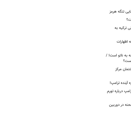
ایی تنگه هرمز
ت؟
ی ترکیه به
 اظهارات
ه به ناتو است! /
 است؟
ختمان مرکز
ه آینده ترامپ!
امپ درباره تورم
 لحظه انفجار در جایگاه CNG صحنه در دوربین