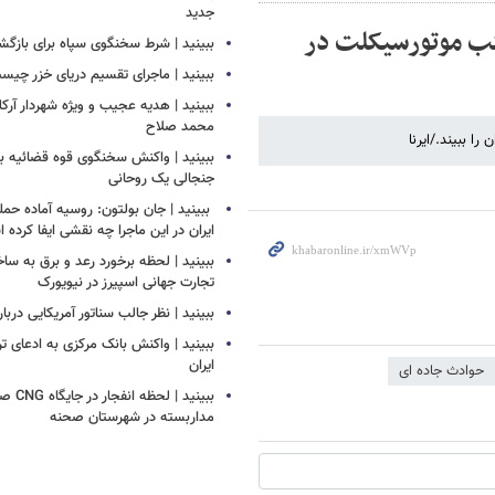
جدید
کب موتورسیکلت در
ببینید | شرط سخنگوی سپاه برای بازگش
ببینید | ماجرای تقسیم دریای خزر چیس
ببینید | هدیه عجیب و ویژه شهردار آرکل
محمد صلاح
 ببیند./ایرنا
ببینید | واکنش سخنگوی قوه قضائیه به
جنجالی یک روحانی
‏ ببینید | جان بولتون: روسیه آماده حمل
ایران در این ماجرا چه نقشی ایفا کرده
ببینید | لحظه برخورد رعد و برق به سا
تجارت جهانی اسپیرز در نیویورک
ببینید | نظر جالب سناتور آمریکایی دربار
ببینید | واکنش بانک مرکزی به ادعای تر
ایران
حوادث جاده ای
ببینید |
مداربسته در شهرستان صحنه