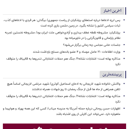
آخرین اخبار
پس لرزه ادعاها درباره استعفای پزشکیان از ریاست جمهوری/ بیگدلی: هر فردی با ادعاهای کذب،
ثبات سیاسی کشور را نشانه بگیرد، در زمین دشمن بازی کرده است
پزشکیان: مشروطه نقطه عطف بیداری و آزادی‌خواهی ملت ایران بود/ مشروطه نخستین تجربه
نظام پارلمانی و قانون‌گرایی را در خاورمیانه بود
جلسات علنی مجلس چه زمانی برگزار می‌شود؟
وزارت اطلاعات: ۲۱ عامل موساد و ۴ عضو باندهای مسلح بازداشت شدند
مذاکره بهانه است؛ انتخابات نشانه؟/ جنگ هم حملات انتخاباتی تندروها به قالیباف را متوقف
نکرد
پربیننده‌ترین
واکنش خانواده شهید لاریجانی به ادعای اسماعیل کوثری/ شهید مرتضی لاریجانی اساساً هیچ
تلفن همراهی از ماه ها قبل از جنگ رمضان تا روز شهادت همراه نداشتند
مذاکره بهانه است؛ انتخابات نشانه؟/ جنگ هم حملات انتخاباتی تندروها به قالیباف را متوقف
نکرد
اظهارات حسن روحانی درباره حمله آمریکا به مدرسه میناب/ کسی که این همه پهپاد و هواپیما و
ماهواره دارد، نمی‌تواند این کارش از روی اشتباه باشد