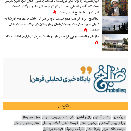
شیخ‌نشین‌ها چگونه فکر می‌کنند؟/ مسجدجامعی: عمان تنها شیخ‌نشینی
است که نگاه متفاوتی به ایران دارد/ عربستان برادر بزرگ‌تر نیست؛
قدرت مسلط خلیج فارس است
ابوالفتح: برای ترامپ مهم نیست تاج بر سر کار باشد یا عمامه/ آمریکا به
دنبال تغییر حکومت نیست/ عمان و عربستان در توقف حملات نقش
داشتند
سازمان وظیفه عمومی فراجا درباره معافیت سربازان فراری اطلاعیه داد
وبگردی
خبرآنلاین
راه نو آنلاین
بازی آنلاین
قیمت تلویزیون سونی
مبل مینیمال
جراح بینی گوشتی
پرشین هتل
قیمت آهن فولاد ایرانیان
اعتبارسنجی بانکی
قیمت طلا امروز
بلیط قطار
شرکت رادوکو
قیمت پروفیل