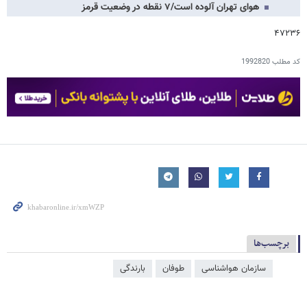
هوای تهران آلوده است/۷ نقطه در وضعیت قرمز
۴۷۲۳۶
کد مطلب
1992820
برچسب‌ها
سازمان هواشناسی
طوفان
بارندگی