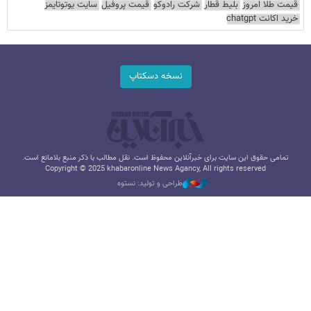
قیمت طلا امروز
بلیط قطار
شرکت رادوکو
قیمت پروفیل
سایت یوتوتایمز
خرید اکانت chatgpt
نسخه دسکتاپ
تمامی حقوق این سایت برای خبرآنلاین محفوظ است. نقل مطالب با ذکر منبع بلامانع است.
Copyright © 2025 khabaronline News Agancy, All rights reserved
طراحی و تولید: نستوه