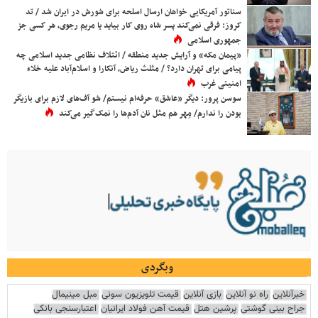
سناتور آمریکایی خواهان ارسال اسلحه برای شورش در ایران شد / تد
کروز: فرقی نمی‌کند پسر شاه روی کار بیاید یا مریم رجوی، هر کسی جز
جمهوری اسلامی
«پیمان مکه» و آرایش جدید منطقه / ائتلاف نظامی جدید اسلامی چه
پیامی برای تهران دارد؟ / مثلث ریاض، آنکارا و اسلام‌آباد علیه خلاء
امنیتی غرب
سوسن پرور: دیگر «عاشق» حرفه‌ام نیستم/ شو آف‌های لازم برای بازیگر
بودن را ندارم/ مِهر هم مثل نان آدم‌ها را نمک‌گیر می‌کند
وبگردی
خبرآنلاین
راه نو آنلاین
بازی آنلاین
قیمت تلویزیون سونی
مبل مینیمال
جراح بینی گوشتی
پرشین هتل
قیمت آهن فولاد ایرانیان
اعتبارسنجی بانکی