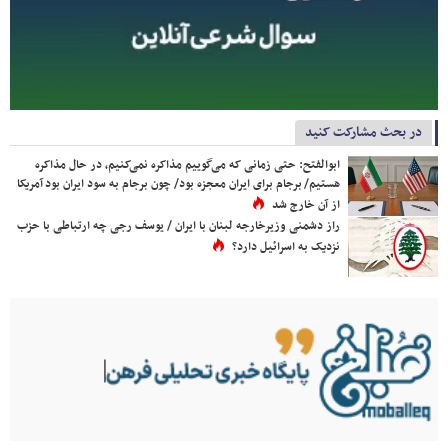
در بحث مشارکت کنید
ابوالفتح: حتی زمانی که می‌گوییم مذاکره نمی‌کنیم، در حال مذاکره
هستیم/ برجام برای ایران معجزه بود/ چون برجام به سود ایران بود آمریکا
از آن خارج شد
راز دشمنی وزیرخارجه لبنان با ایران / یوسف رجی چه ارتباطی با حزب
نزدیک به اسرائیل دارد؟