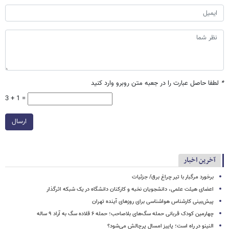
*
لطفا حاصل عبارت را در جعبه متن روبرو وارد کنید
3 + 1 =
ارسال
آخرین اخبار
برخورد مرگبار با تیر چراغ برق/ جزئیات
اعضای هیئت علمی، دانشجویان نخبه و کارکنان دانشگاه در یک شبکه‌ اثرگذار
پیش‌بینی کارشناس هواشناسی برای روزهای آینده تهران
چهارمین کودک قربانی حمله سگ‌های بلاصاحب؛ حمله ۶ قلاده سگ به آراد ۹ ساله
النینو در راه است؛ پاییز امسال پرچالش می‌شود؟