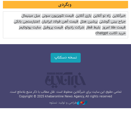
وبگردی
خبرآنلاین
راه نو آنلاین
بازی آنلاین
قیمت تلویزیون سونی
مبل مینیمال
جراح بینی گوشتی
پرشین هتل
قیمت آهن فولاد ایرانیان
اعتبارسنجی بانکی
قیمت طلا امروز
بلیط قطار
شرکت رادوکو
قیمت پروفیل
سایت یوتوتایمز
خرید اکانت chatgpt
نسخه دسکتاپ
تمامی حقوق این سایت برای خبرآنلاین محفوظ است. نقل مطالب با ذکر منبع بلامانع است.
Copyright © 2025 khabaronline News Agancy, All rights reserved
طراحی و تولید: نستوه