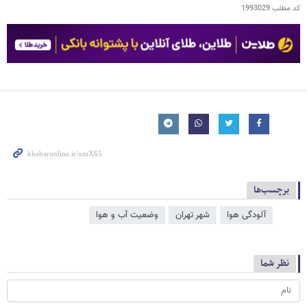
کد مطلب
1993029
برچسب‌ها
آلودگی هوا
شهر تهران
وضعیت آب و هوا
نظر شما