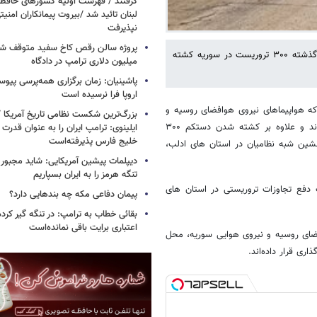
گرفتند / فهرست اولیه کشورهای حاف
لبنان تائید شد /بیروت پیمانکاران امن
نپذیرفت
-مرکز آشتی روسیه در سوریه پنجشنبه شب اعلام کرد د که در ۲۴ ساعت گذشته ۳۰۰ تروریست در سوریه کشته
میلیون دلاری ترامپ در دادگاه
پاشینیان: زمان برگزاری همه‌پرسی پیوس
اروپا فرا نرسیده است
د که هواپیماهای نیروی هوافضای روسیه و
بزرگ‌ترین شکست نظامی تاریخ آمریکا /
نیروی هوایی سوریه به نقاط کنترل و پناهگاه های شبه نظامیان حمله کردند و علاوه بر کشته شدن دستکم ۳۰۰
ایلینوی: ترامپ ایران را به عنوان قدرت 
خلیج فارس پذیرفته‌است
نشین شبه نظامیان در استان های ادلب،
دیپلمات پیشین آمریکایی: شاید مجبور
تنگه هرمز را به ایران بسپاریم
دفع تجاوزات تروریستی در استان های
پیمان دفاعی مکه چه بندهایی دارد؟
بقائی خطاب به ترامپ: در تنگه گیر کرده
اعتباری برایت باقی نمانده‌است
 نیروی هوافضای روسیه و نیروی هوایی سوریه، محل
ی قرار داده‌اند.