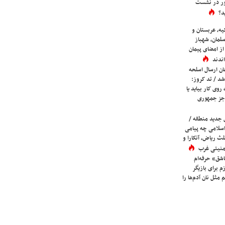
ور در نشست
د؟
یه، عربستان و
لمان، شهباز
ز امضای پیمان
ندند
ان ارسال اسلحه
شد / تد کروز:
روی کار بیاید یا
جز جمهوری
 جدید منطقه /
اسلامی چه پیامی
لث ریاض، آنکارا و
 امنیتی غرب
شق» حرفه‌ام
م برای بازیگر
 مثل نان آدم‌ها را