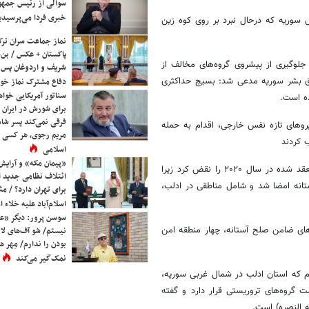
سوالی از رئیس جمه
خبری فردا می‌پرسیدی
 سوریه که درحال نبرد بر روی کوه زین
نماز جماعت سران ترک
پاکستان + عکس / بن‌س
لوگیری از پیشروی گروه‌های مخالف از
شریف و اردوغان پس ا
وق بشر سوریه مدعی شد: بسیج حداکثری
دفاع مشترک نماز خوا
سناتور آمریکایی خواه
ه است.
برای شورش در ایران 
فرقی نمی‌کند پسر شاه 
یروهای تازه نفس خارجی، اقدام به حمله
مریم رجوی، هر کسی 
 کردند
اسلامی
«پیمان مکه» و آرایش
این عملیات نظامی تروریست‌ها علیه مواضع ارتش سوریه، توافق آتش‌بس منعقد شده در سال ۲۰۲۰ را نقض کرد زیرا
ائتلاف نظامی جدید 
انه امضا شد و شامل مناطقی در ادلب،
برای تهران دارد؟ / مث
اسلام‌آباد علیه خلاء
سوسن پرور: دیگر «عا
عنوان کشورهای ضامن صلح آستانه، چهار منطقه امن
نیستم/ شو آف‌های لاز
بودن را ندارم/ مِهر هم
نمک‌گیر می‌کند
نطقه چهارم که استان ادلب در شمال غربی سوریه،
ت گروه‌های تروریستی قرار دارد و گفته
ه النصره) است.