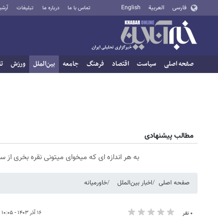
فارسی
العربية
English
تماس با ما
درباره ما
تبلیغات
آرشی
صفحه اصلی
سیاست
اقتصاد
فرهنگ
جامعه
بین‌الملل
ورزش
تا
مطالب پیشنهادی
به هر اندازه ای که میخوای میتونی نقره بخری از
صفحه اصلی
اخبار بین‌الملل
خاورمیانه
۱۶ آذر ۱۴۰۳ - ۱۰:۰۵
۰ نفر