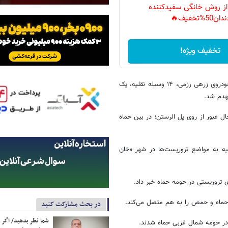
 از روش خانگی سفیدکننده
دان50%تخفیف🔥
تخفیف ویژه!
وی خبر داد که در این حملات، چندین سیستم راکت پرتاب، هفت تانک، ۲۸ خودروی زرهی رزمی، ۱۴ وسیله نقلیه، یک
نهدم شد.
ل عبور از روی پل الرستن؛ در بین حماه
یه به مواضع تروریست‌ها در شهر «خان
 تروریستی در حومه حماه خبر داد.
حماه و حمص را به هم متصل می‌کند.
در بحث مشارکت کنید
شما نظر بدهید/ اگر خ
در حومه شمال غربی حماه شدند.