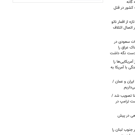
گانه
 کشور در قتل
ه از اقمار ناتو
 اتصال ائتلاف
ات سعودی در
اک عراق را
 دست نگه داشت
مریکایی‌ها را
ی با آمریکا به
یران و عمان /
‌داریم
نا تصویب شد /
ست ترامپ در
عی در پیش
 جنوب لبنان را