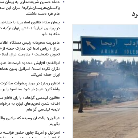
حمله حسین شریعتمداری به پیمان سه 
پاکستان،عربستان،ترکیه/ سزان این سه
عام غزه دست داشتند
پیمان مکه؛ «ناتوی اسلامی» یا حلقه‌ای تاز
در پیرامون ایران؟ / نقش پنهان ترکیه در
مکه به ناتو
ماموریت محرمانه رئیس دستگاه اطلاع
عراق / ریاض ادعا کرد مدارک حمله از خ
تحویل داده‌است / مقاومت عراق فعلا
ابوالفتح: افزایش محدود قیمت‌ها هنوز آ
نگران نکرده است/ اسرائیل بدون هماهنگ
ایران حمله نمی‌کند
ادعای رویترز در مورد پیشرفت مذاکرات ا
واشنگتن: هرمز باز شود محاصره را بر می
«قانون لیندسی گراهام» با رای قاطع س
اضافه شدن تحریم‌های ایران به درخوا
لایحه لیندسی گراهام
عراقچی: وقت آن رسیده که برادری واق
بگیریم
اسرائیل و آمریکا جلوی حضور فرانسه در