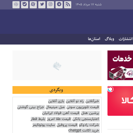
شنبه ۱۷ مرداد ۱۴۰۵
انتشارات
وبلاگ
استان‌ها
وبگردی
خبرآنلاین
راه نو آنلاین
بازی آنلاین
قیمت تلویزیون سونی
مبل مینیمال
جراح بینی گوشتی
پرشین هتل
قیمت آهن فولاد ایرانیان
اعتبارسنجی بانکی
قیمت طلا امروز
بلیط قطار
شرکت رادوکو
قیمت پروفیل
سایت یوتوتایمز
خرید اکانت chatgpt