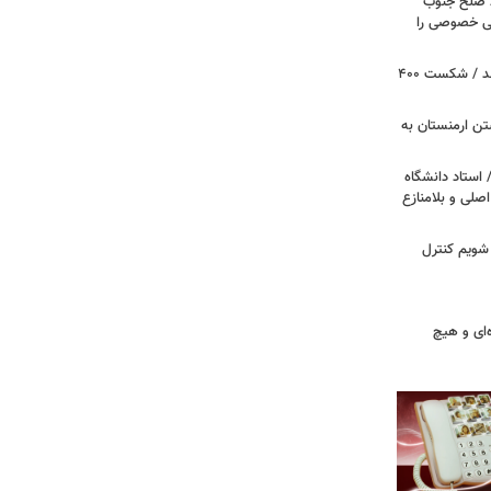
ظ صلح جنوب
یتی خصوصی را
پروژه سالن رقص کاخ سفید متوقف شد / شکست ۴۰۰
تن ارمنستان به
 استاد دانشگاه
اصلی و بلامنازع
 شویم کنترل
‌ای و هیچ