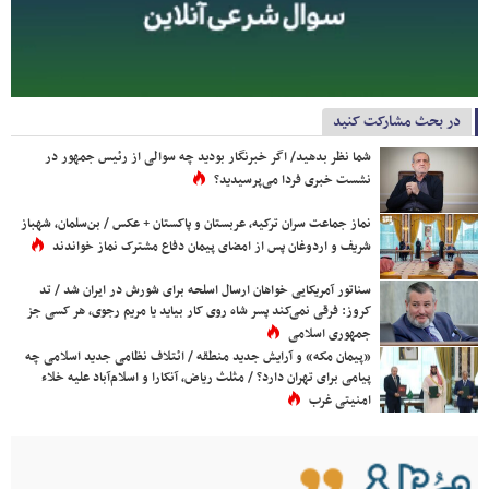
در بحث مشارکت کنید
شما نظر بدهید/ اگر خبرنگار بودید چه سوالی از رئیس جمهور در
نشست خبری فردا می‌پرسیدید؟
نماز جماعت سران ترکیه، عربستان و پاکستان + عکس / بن‌سلمان، شهباز
شریف و اردوغان پس از امضای پیمان دفاع مشترک نماز خواندند
سناتور آمریکایی خواهان ارسال اسلحه برای شورش در ایران شد / تد
کروز: فرقی نمی‌کند پسر شاه روی کار بیاید یا مریم رجوی، هر کسی جز
جمهوری اسلامی
«پیمان مکه» و آرایش جدید منطقه / ائتلاف نظامی جدید اسلامی چه
پیامی برای تهران دارد؟ / مثلث ریاض، آنکارا و اسلام‌آباد علیه خلاء
امنیتی غرب