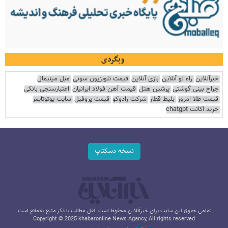
وبگردی
خبرآنلاین
راه نو آنلاین
بازی آنلاین
قیمت تلویزیون سونی
مبل مینیمال
جراح بینی گوشتی
پرشین هتل
قیمت آهن فولاد ایرانیان
اعتبارسنجی بانکی
قیمت طلا امروز
بلیط قطار
شرکت رادوکو
قیمت پروفیل
سایت یوتوتایمز
خرید اکانت chatgpt
نسخه دسکتاپ
تمامی حقوق این سایت برای خبرآنلاین محفوظ است. نقل مطالب با ذکر منبع بلامانع است.
Copyright © 2025 khabaronline News Agancy, All rights reserved