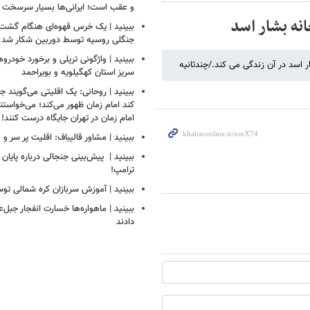
و عقب است؛ ایرانی‌ها بسیار سرسخت
نه بشار اسد
ببینید | یک خرس قهوه‌ای هنگام گشت‌ز
جنگلی روسیه توسط دوربین شکار شد
ببینید | واژگونی تریلی و برخورد خودروه
 اسد در آن زندگی می کند./چندثانیه
سریز استان کهگیلویه و بویراحمد
ببینید | روحانی: یک اقلیتی می‌گویند ج
کند امام زمان ظهور می‌کند؛ می‌خواستن
امام زمان در تهران جایگاه درست کنند!
ببینید | مشاور قالیباف: اقلیت پر سر و 
ببینید | ‏ پیش‌بینی جنجالی درباره پایا
ترامپ!
ببینید | آموزش سربازان کره شمالی ت
ببینید | ماهواره‌ها خسارت انفجار جبل‌ع
دادند