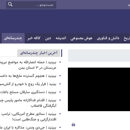
و
ریخ
دانش و فناوری
هوش مصنوعی
اندیشه
دین
کافه خبر
چندرسانه‌ای
آخرین اخبار چندرسانه‌ای
ببینید | حمله انصارالله به مواضع نیرو
عربستان در ۳ استان یمن
ببینید | هجوم گسترده ملخ‌ها به داغس
بینید | فرار یک زوج با خودرو از آتش‌سو
ببینید | دستگیری سارقان مسلح باغات ا
ببینید | اقدام فداکارانه مامور پلیس 
آبگرفتگی فاضلاب
ببینید | سناتور مطرح آمریکایی: ترامپ 
اقتدارگرایی و جنگ‌طلبی است!
ببینید | جی‌دی ونس: مذاکره با ایران ما