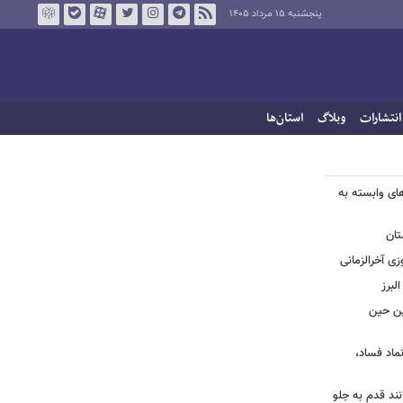
پنجشنبه ۱۵ مرداد ۱۴۰۵
انتشارات
وبلاگ
استان‌ها
های وابسته به
تان
زی آخرالزمانی
لبرز
چین حین
نماد فساد،
نند قدم به جلو